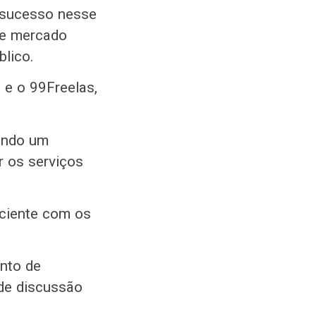
r sucesso nesse
de mercado
blico.
 e o 99Freelas,
iando um
ar os serviços
iciente com os
ento de
 de discussão