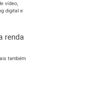
e vídeo,
g digital e
ra renda
itais também