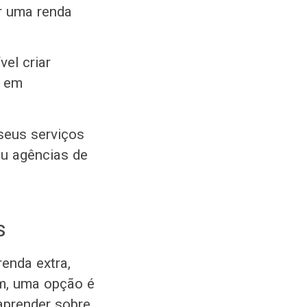
r uma renda
el criar
a em
seus serviços
ou agências de
s
renda extra,
im, uma opção é
aprender sobre