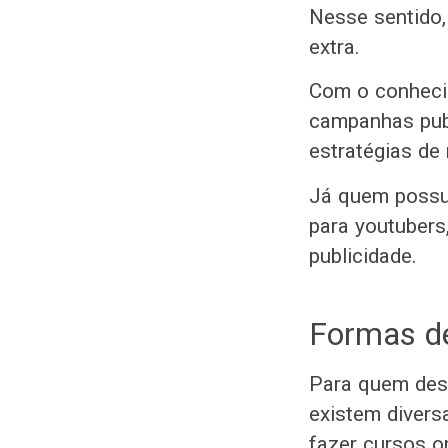
Nesse sentido,
extra.
Com o conhecim
campanhas publ
estratégias de
Já quem possui
para youtubers
publicidade.
Formas de
Para quem dese
existem divers
fazer cursos o