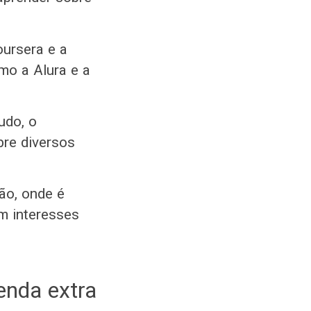
ursera e a
mo a Alura e a
udo, o
bre diversos
ão, onde é
m interesses
renda extra