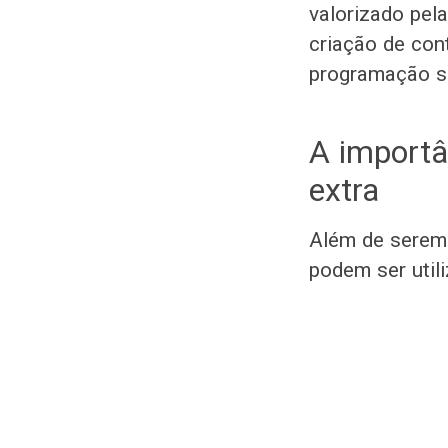
valorizado pel
criação de cont
programação sã
A importâ
extra
Além de serem 
podem ser util