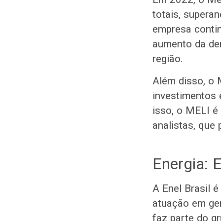
totais, supera
empresa contin
aumento da dem
região.
Além disso, o 
investimentos e
isso, o MELI é
analistas, que
Energia: 
A Enel Brasil 
atuação em ger
faz parte do gr