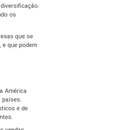
diversificação.
ndo os
resas que se
o, e que podem
da América
 países.
sticos e de
entes.
as vendas