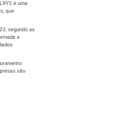
 FLRY3 é uma
s, que
023, segundo as
formada e
idades
itoramento
presas são