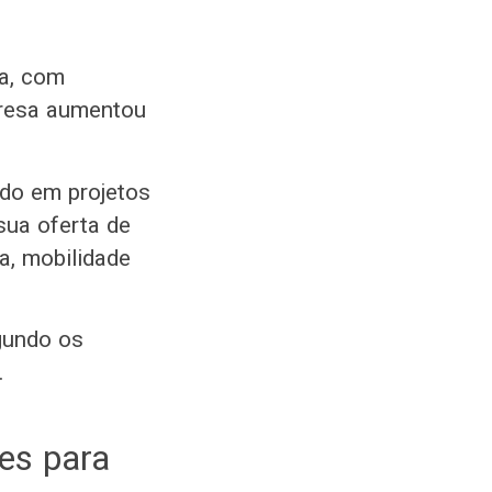
ia, com
mpresa aumentou
ndo em projetos
sua oferta de
a, mobilidade
gundo os
.
es para