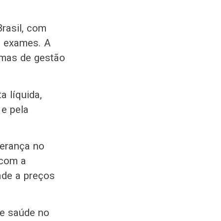
rasil, com
e exames. A
amas de gestão
 líquida,
e pela
derança no
 com a
ade a preços
de saúde no