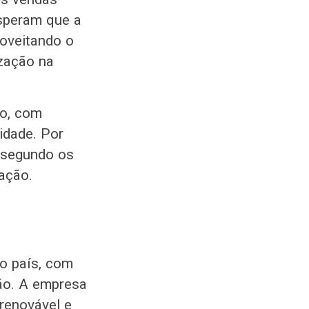
esperam que a
oveitando o
zação na
ão, com
lidade. Por
 segundo os
ação.
do país, com
ção. A empresa
 renovável e