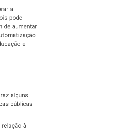
rar a
pois pode
ém de aumentar
automatização
educação e
raz alguns
cas públicas
 relação à