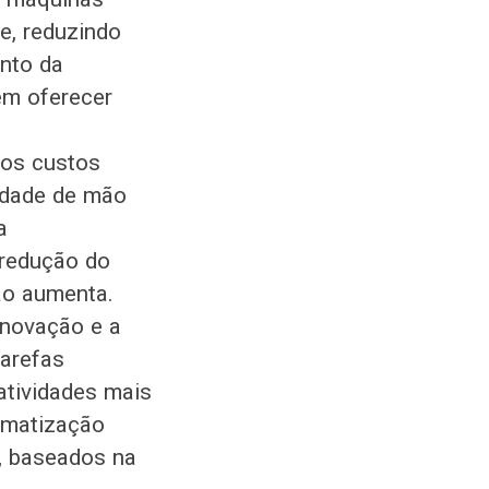
e, reduzindo
ento da
em oferecer
 os custos
idade de mão
a
 redução do
ão aumenta.
inovação e a
tarefas
 atividades mais
tomatização
, baseados na