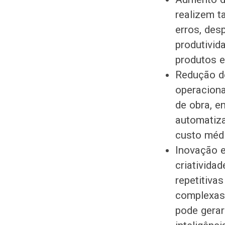
realizem t
erros, des
produtivid
produtos e
Redução d
operaciona
de obra, e
automatiza
custo médi
Inovação e
criativida
repetitiva
complexas,
pode gerar