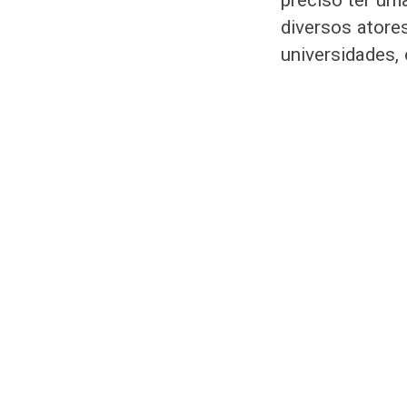
preciso ter uma
diversos atore
universidades,