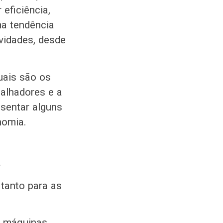
 eficiência,
ma tendência
vidades, desde
uais são os
balhadores e a
sentar alguns
nomia.
a
tanto para as
s máquinas