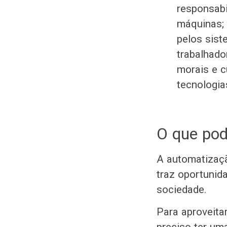
responsabi
máquinas; 
pelos sist
trabalhado
morais e c
tecnologia
O que po
A automatizaçã
traz oportunid
sociedade.
Para aproveita