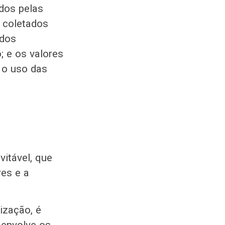
dos pelas
 coletados
 dos
; e os valores
 o uso das
itável, que
res e a
ização, é