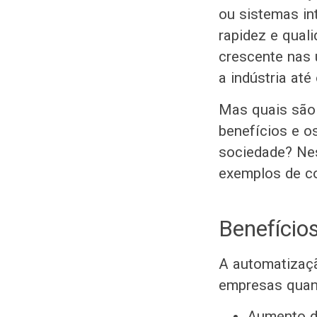
ou sistemas int
rapidez e qual
crescente nas 
a indústria até
Mas quais são
benefícios e o
sociedade? Nes
exemplos de c
Benefício
A automatizaçã
empresas quant
Aumento da