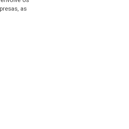
e envolve os
presas, as