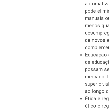
automatiza
pode elimi
manuais ou
menos qual
desemprego
de novos 
complemen
Educação e
de educaçã
possam se
mercado. I
superior, 
ao longo d
Ética e re
ético e re