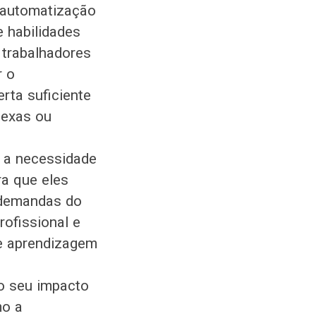
 automatização
 habilidades
 trabalhadores
r o
rta suficiente
lexas ou
é a necessidade
ra que eles
 demandas do
ofissional e
 e aprendizagem
 o seu impacto
mo a