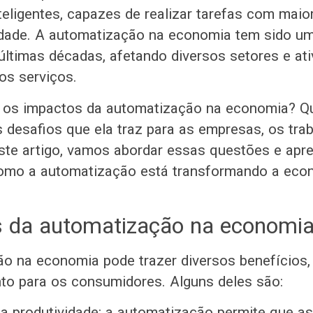
eligentes, capazes de realizar tarefas com maior
idade. A automatização na economia tem sido u
últimas décadas, afetando diversos setores e ati
 os serviços.
 os impactos da automatização na economia? Q
s desafios que ela traz para as empresas, os tra
te artigo, vamos abordar essas questões e apre
omo a automatização está transformando a eco
s da automatização na economi
o na economia pode trazer diversos benefícios, 
o para os consumidores. Alguns deles são:
 produtividade: a automatização permite que a