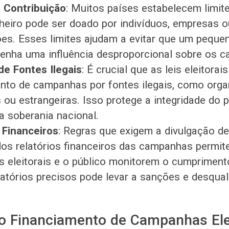
e Contribuição
: Muitos países estabelecem limit
heiro pode ser doado por indivíduos, empresas o
es. Esses limites ajudam a evitar que um peque
enha uma influência desproporcional sobre os c
de Fontes Ilegais
: É crucial que as leis eleitora
nto de campanhas por fontes ilegais, como org
 ou estrangeiras. Isso protege a integridade do 
 a soberania nacional.
 Financeiros
: Regras que exigem a divulgação de
dos relatórios financeiros das campanhas permi
s eleitorais e o público monitorem o cumprimento
elatórios precisos pode levar a sanções e desqual
o Financiamento de Campanhas Ele