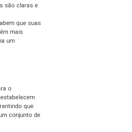
s são claras e
 sabem que suas
têm mais
ria um
ara o
s estabelecem
arantindo que
 um conjunto de