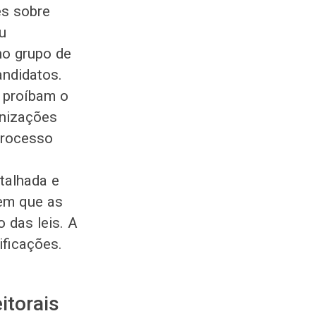
es sobre
u
no grupo de
andidatos.
is proíbam o
anizações
processo
talhada e
tem que as
 das leis. A
ificações.
itorais