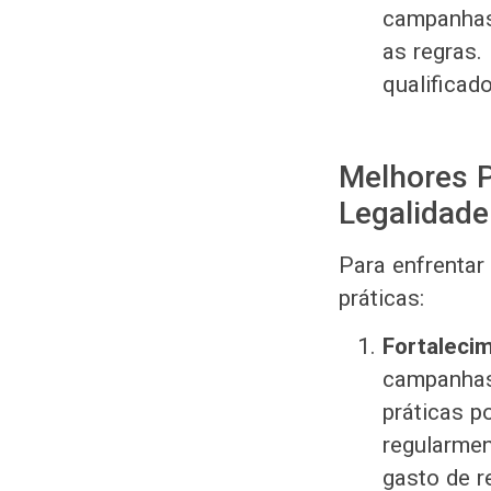
campanhas 
as regras.
qualificad
Melhores P
Legalidade
Para enfrentar
práticas:
Fortaleci
campanhas
práticas po
regularmen
gasto de r