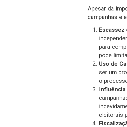
Apesar da impo
campanhas elei
Escassez 
independen
para compe
pode limit
Uso de Ca
ser um pro
o processo
Influência
campanhas 
indevidame
eleitorais
Fiscalizaç