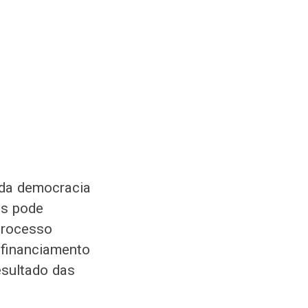
 da democracia
os pode
 processo
o financiamento
esultado das