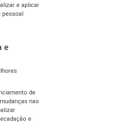
izar e aplicar
e pessoal
a e
lhores
nanciamento de
s mudanças nas
alizar
rrecadação e