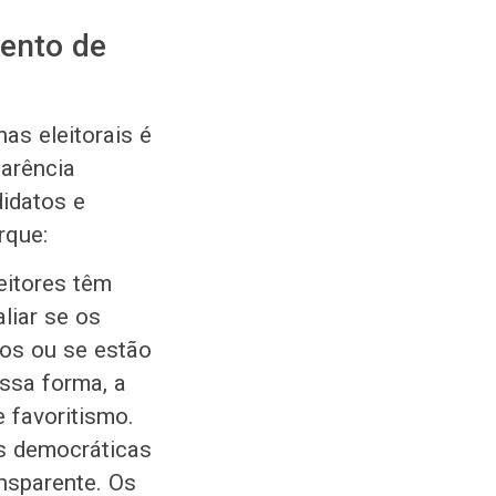
mento de
as eleitorais é
parência
didatos e
rque:
eitores têm
liar se os
os ou se estão
essa forma, a
e favoritismo.
es democráticas
nsparente. Os