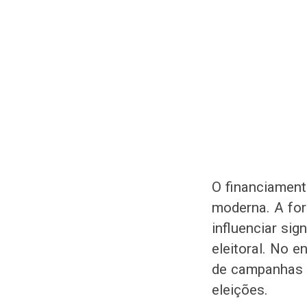
O financiament
moderna. A for
influenciar sig
eleitoral. No e
de campanhas p
eleições.