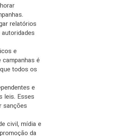
lhorar
ampanhas.
ar relatórios
s autoridades
ticos e
de campanhas é
 que todos os
dependentes e
 leis. Esses
or sanções
 civil, mídia e
a promoção da