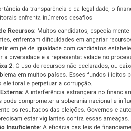
rtância da transparência e da legalidade, o fina
torais enfrenta inúmeros desafios.
de Recursos
: Muitos candidatos, especialmente
tes, enfrentam dificuldades em angariar recurso
tir em pé de igualdade com candidatos estabele
ar a diversidade e a representatividade no process
ixa 2
: O uso de recursos não declarados, ou caix
blema em muitos países. Esses fundos ilícitos 
 eleitoral e perpetuar a corrupção.
 Externa
: A interferência estrangeira no financi
pode comprometer a soberania nacional e influ
nte os resultados das eleições. Governos e aut
 precisam estar vigilantes contra essas ameaças.
ão Insuficiente
: A eficácia das leis de financiam