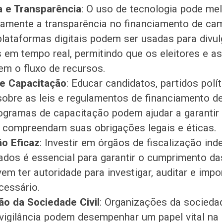
a e Transparência
: O uso de tecnologia pode me
ivamente a transparência no financiamento de c
plataformas digitais podem ser usadas para divulg
s em tempo real, permitindo que os eleitores e a
m o fluxo de recursos.
e Capacitação
: Educar candidatos, partidos polí
obre as leis e regulamentos de financiamento 
rogramas de capacitação podem ajudar a garantir
 compreendam suas obrigações legais e éticas.
ão Eficaz
: Investir em órgãos de fiscalização in
dos é essencial para garantir o cumprimento das
em ter autoridade para investigar, auditar e imp
cessário.
ão da Sociedade Civil
: Organizações da sociedade
vigilância podem desempenhar um papel vital n