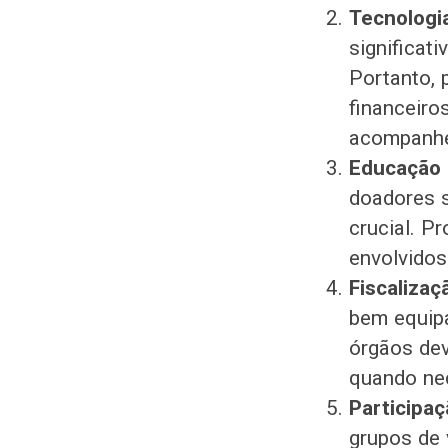
Tecnologi
significat
Portanto, 
financeiro
acompanhe
Educação 
doadores s
crucial. P
envolvidos
Fiscalizaç
bem equipa
órgãos dev
quando ne
Participaç
grupos de 