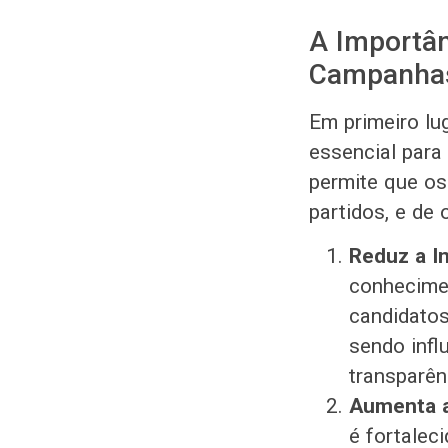
A Importân
Campanha
Em primeiro lu
essencial para
permite que os
partidos, e de
Reduz a In
conhecimen
candidato
sendo infl
transparên
Aumenta a
é fortalec