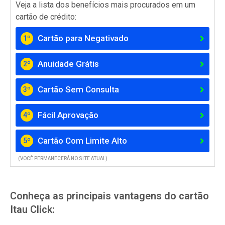
Veja a lista dos benefícios mais procurados em um
cartão de crédito:
Cartão para Negativado
1º
Anuidade Grátis
2º
Cartão Sem Consulta
3º
Fácil Aprovação
4º
Cartão Com Limite Alto
5º
(VOCÊ PERMANECERÁ NO SITE ATUAL)
Conheça as principais vantagens do cartão
Itau Click: