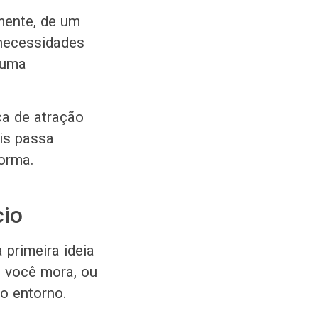
mente, de um
necessidades
 uma
ca de atração
is passa
forma.
cio
 primeira ideia
e você mora, ou
o entorno.