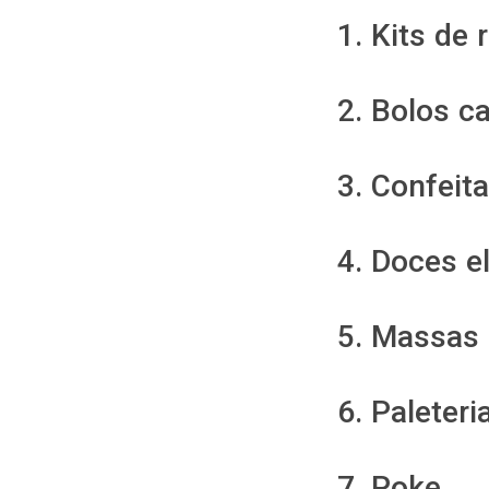
1. Kits de 
2. Bolos c
3. Confeit
4. Doces e
5. Massas 
6. Paleter
7. Poke