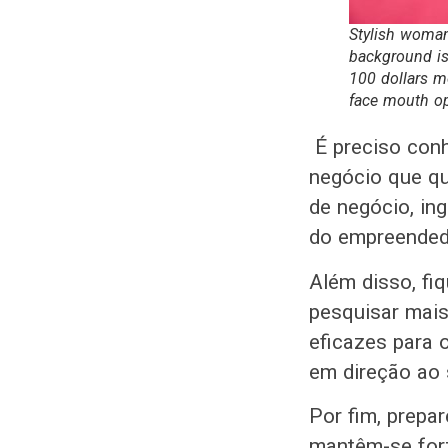
Stylish woman
background is
100 dollars 
face mouth o
É preciso conh
negócio que qu
de negócio, in
do empreended
Além disso, fiq
pesquisar mais
eficazes para 
em direção ao
Por fim, prepa
mantêm-se for