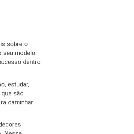
is sobre o
 o seu modelo
 sucesso dentro
o, estudar,
s que são
ara caminhar
ndedores
o. Nesse