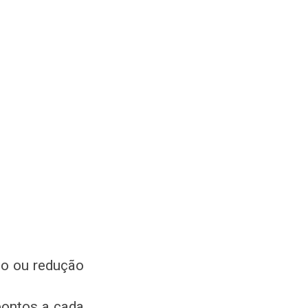
ão ou redução
pontos a cada