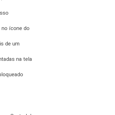
esso
e no ícone do
ais de um
ntadas na tela
sbloqueado