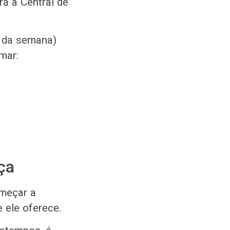
ra a Central de
s da semana)
mar:
ça
omeçar a
 ele oferece.