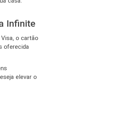
ua casa.
 Infinite
Visa, o cartão
s oferecida
ens
eseja elevar o