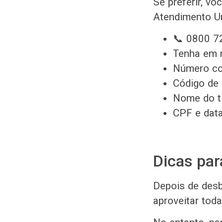
Se preferir, vo
Atendimento Un
📞 0800 72
Tenha em m
Número co
Código de 
Nome do ti
CPF e dat
Dicas par
Depois de desb
aproveitar tod