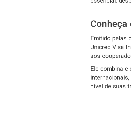
essencial: des
Conheça o
Emitido pelas 
Unicred Visa In
aos cooperado
Ele combina ele
internacionais
nível de suas t