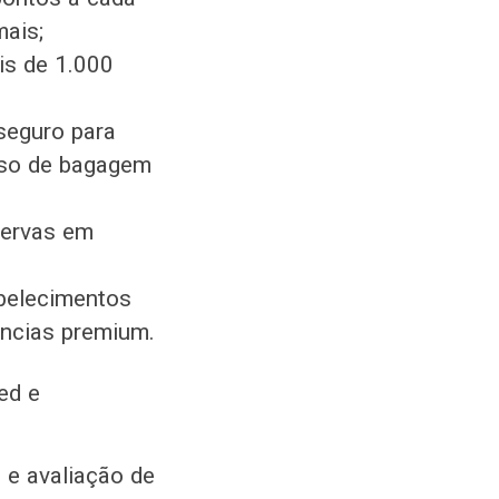
mais;
is de 1.000
 seguro para
raso de bagagem
servas em
abelecimentos
ências premium.
ed e
 e avaliação de