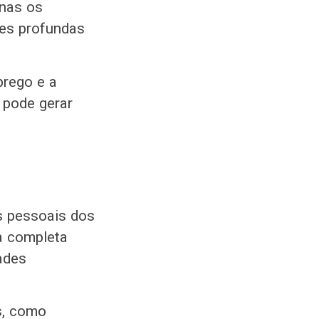
nas os
ões profundas
prego e a
 pode gerar
s pessoais dos
a completa
ades
s, como