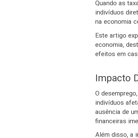
Quando as tax
indivíduos dir
na economia 
Este artigo ex
economia, des
efeitos em casc
Impacto D
O desemprego, 
indivíduos afe
ausência de um
financeiras im
Além disso, a 