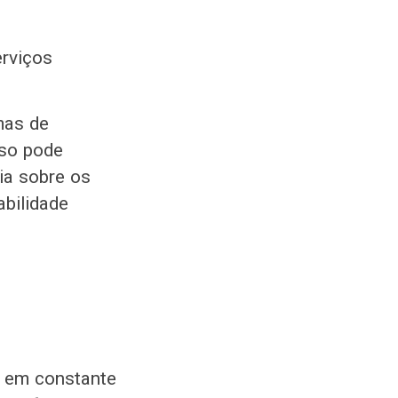
rviços
mas de
sso pode
ia sobre os
bilidade
s em constante