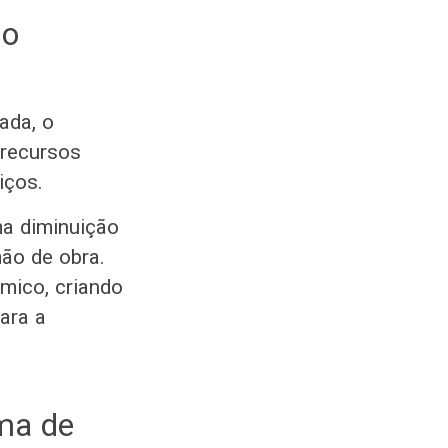
 o
ada, o
 recursos
viços.
a diminuição
ão de obra.
mico, criando
ara a
ema de