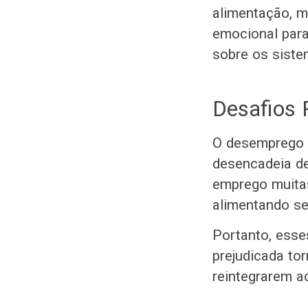
alimentação, m
emocional par
sobre os siste
Desafios 
O desemprego 
desencadeia de
emprego muitas
alimentando se
Portanto, esse
prejudicada to
reintegrarem a