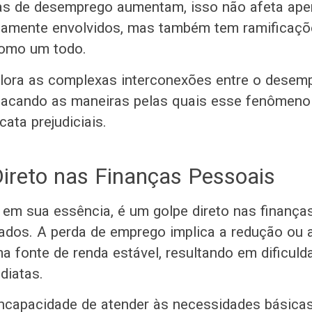
as de desemprego aumentam, isso não afeta ape
etamente envolvidos, mas também tem ramificaç
como um todo.
plora as complexas interconexões entre o desem
tacando as maneiras pelas quais esse fenômeno
ata prejudiciais.
ireto nas Finanças Pessoais
em sua essência, é um golpe direto nas finança
tados. A perda de emprego implica a redução ou 
a fonte de renda estável, resultando em dificuld
ediatas.
incapacidade de atender às necessidades básica