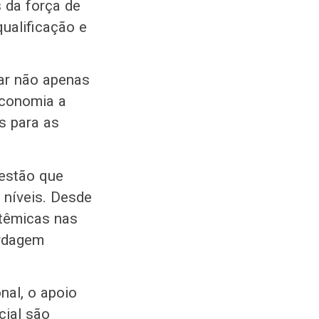
 da força de
ualificação e
dar não apenas
economia a
s para as
estão que
 níveis. Desde
stêmicas nas
ordagem
nal, o apoio
cial são