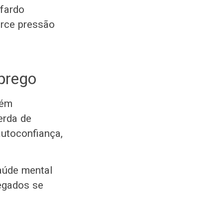
 fardo
rce pressão
prego
bém
erda de
utoconfiança,
saúde mental
regados se