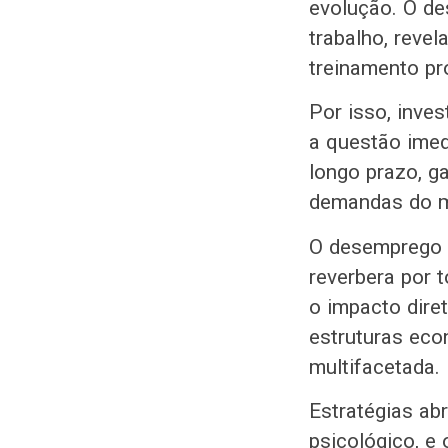
evolução. O de
trabalho, reve
treinamento pr
Por isso, inve
a questão ime
longo prazo, g
demandas do 
O desemprego 
reverbera por 
o impacto dire
estruturas ec
multifacetada.
Estratégias ab
psicológico, e