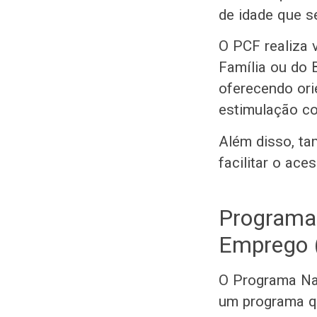
de idade que s
O PCF realiza v
Família ou do 
oferecendo ori
estimulação cog
Além disso, ta
facilitar o ace
Programa 
Emprego 
O Programa Na
um programa qu