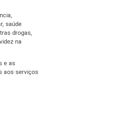
ncia,
ar, saúde
tras drogas,
videz na
s e as
s aos serviços