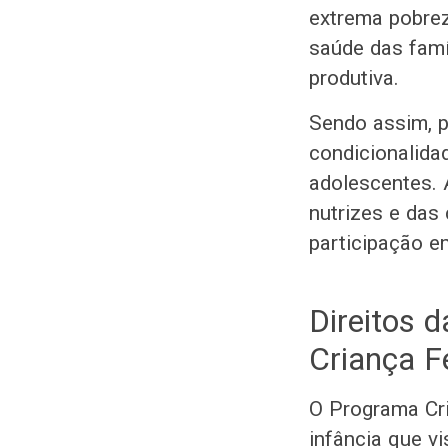
extrema pobrez
saúde das famí
produtiva.
Sendo assim, p
condicionalida
adolescentes.
nutrizes e das
participação e
Direitos 
Criança F
O Programa Cri
infância que v