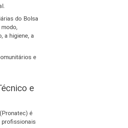
al.
iárias do Bolsa
e modo,
 a higiene, a
comunitários e
écnico e
(Pronatec) é
profissionais