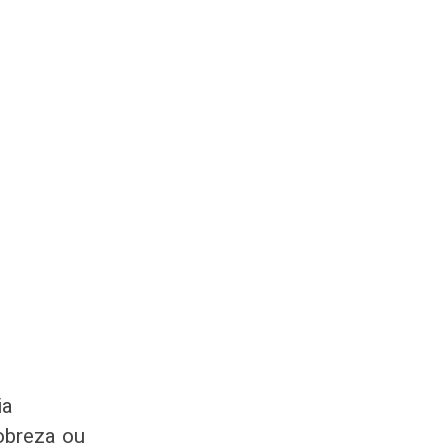
ia
obreza ou