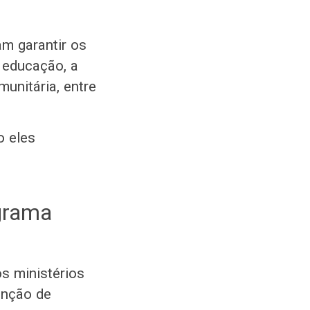
m garantir os
a educação, a
munitária, entre
o eles
ograma
s ministérios
enção de