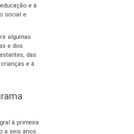
à educação e à
o social e
rir algumas
ças e dos
estantes, das
 crianças e à
ograma
ral à primeira
o a seis anos