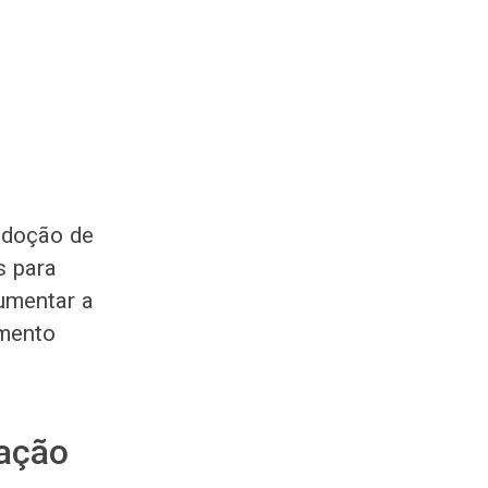
adoção de
s para
umentar a
imento
ação