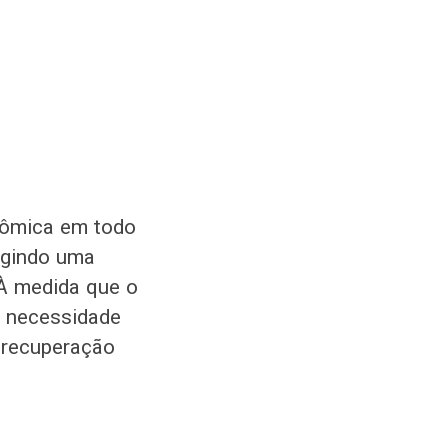
nômica em todo
igindo uma
 À medida que o
a necessidade
a recuperação