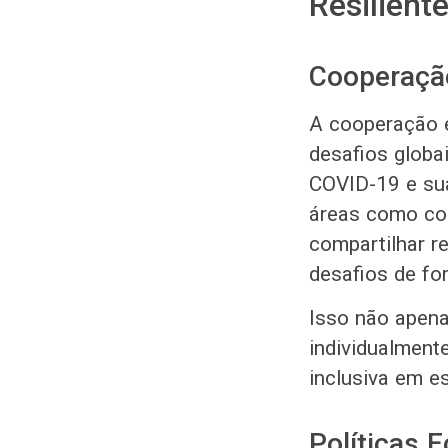
Resiliente
Cooperação
A cooperação e
desafios globa
COVID-19 e su
áreas como com
compartilhar r
desafios de fo
Isso não apena
individualment
inclusiva em es
Políticas 