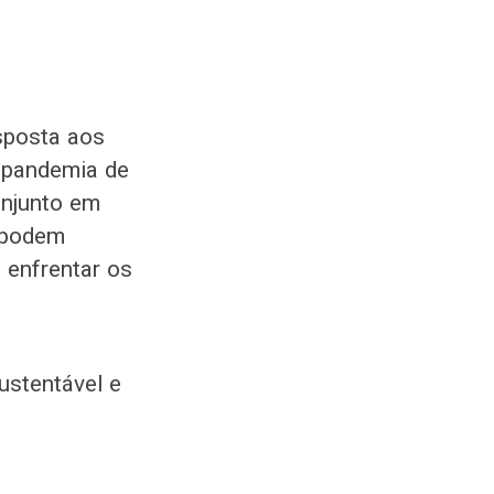
sposta aos
a pandemia de
onjunto em
s podem
 enfrentar os
s
ustentável e