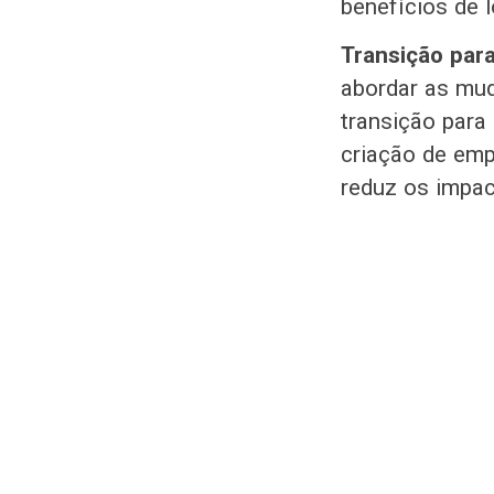
benefícios de 
Transição par
abordar as mud
transição para
criação de em
reduz os impac