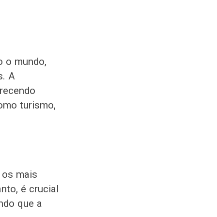
o o mundo,
s. A
erecendo
omo turismo,
 os mais
to, é crucial
indo que a