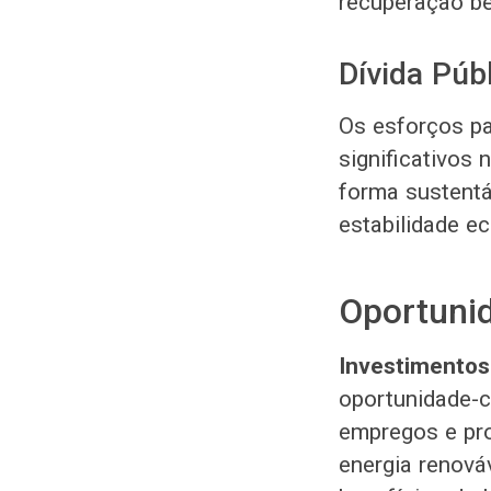
recuperação be
Dívida Púb
Os esforços p
significativos 
forma sustentáv
estabilidade e
Oportuni
Investimentos
oportunidade-c
empregos e pr
energia renová