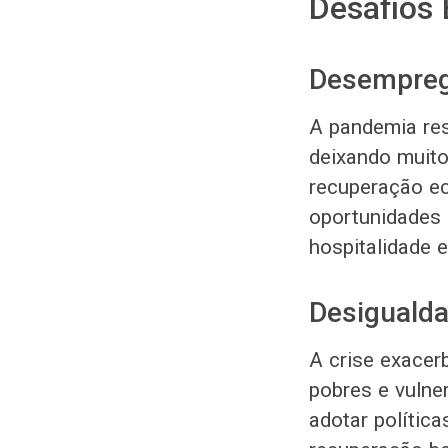
Desafios
Desempreg
A pandemia re
deixando muit
recuperação ec
oportunidades 
hospitalidade e
Desiguald
A crise exacer
pobres e vulne
adotar polític