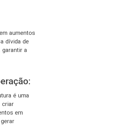
m em aumentos
sa dívida de
 garantir a
eração:
utura é uma
criar
mentos em
 gerar