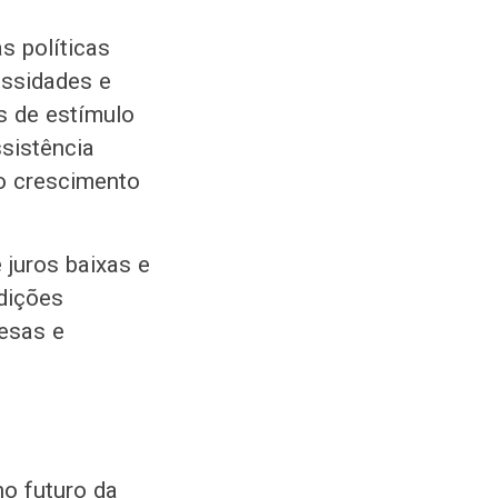
s políticas
essidades e
s de estímulo
sistência
 o crescimento
 juros baixas e
dições
resas e
no futuro da