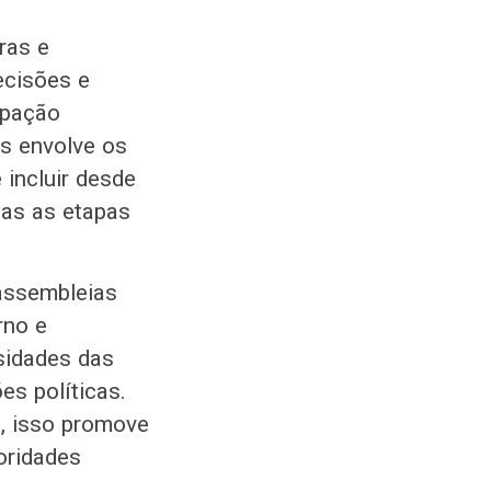
ras e
ecisões e
ipação
is envolve os
 incluir desde
das as etapas
assembleias
rno e
ssidades das
s políticas.
, isso promove
oridades