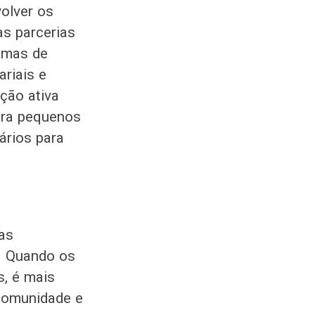
olver os
as parcerias
amas de
ariais e
ção ativa
ara pequenos
ários para
mas
l. Quando os
s, é mais
 comunidade e