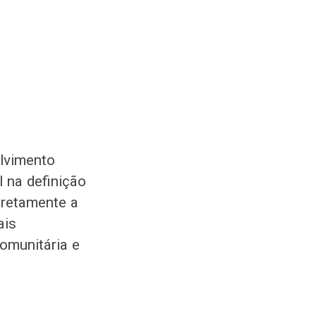
lvimento
 na definição
iretamente a
ais
omunitária e