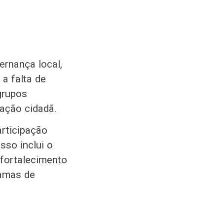
ernança local,
 a falta de
grupos
pação cidadã.
rticipação
sso inclui o
 fortalecimento
ramas de