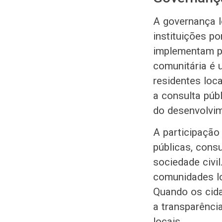
A governança l
instituições p
implementam po
comunitária é 
residentes loc
a consulta púb
do desenvolvim
A participação
públicas, consu
sociedade civil
comunidades lo
Quando os cida
a transparênci
locais.