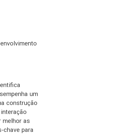
senvolvimento
entifica
desempenha um
na construção
 interação
r melhor as
s-chave para