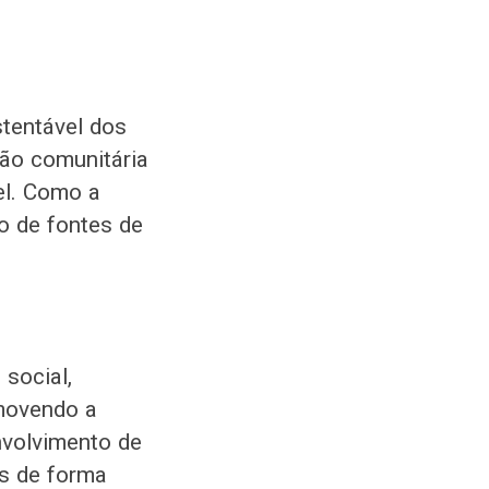
tentável dos
ção comunitária
el. Como a
o de fontes de
 social,
movendo a
nvolvimento de
es de forma