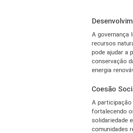
Desenvolvim
A governança l
recursos natur
pode ajudar a 
conservação da
energia renováv
Coesão Socia
A participação
fortalecendo 
solidariedade 
comunidades re