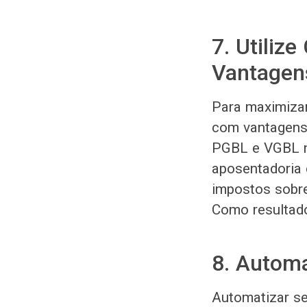
7. Utiliz
Vantagens
Para maximizar
com vantagens 
PGBL e VGBL no
aposentadoria 
impostos sobre
Como resultado
8. Automa
Automatizar se