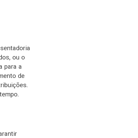
osentadoria
dos, ou o
a para a
amento de
ribuições.
 tempo.
rantir