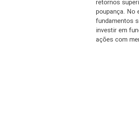
retornos super
poupança. No e
fundamentos só
investir em fu
ações com meno