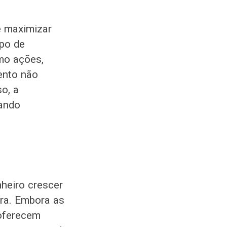
e maximizar
ipo de
omo ações,
ento não
o, a
nando
nheiro crescer
ira. Embora as
 oferecem