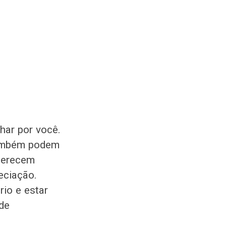
lhar por você.
também podem
oferecem
eciação.
rio e estar
de