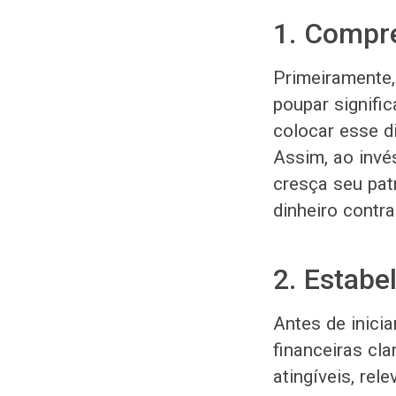
1. Compre
Primeiramente, 
poupar signific
colocar esse d
Assim, ao invé
cresça seu pat
dinheiro contra
2. Estabe
Antes de inicia
financeiras cl
atingíveis, re