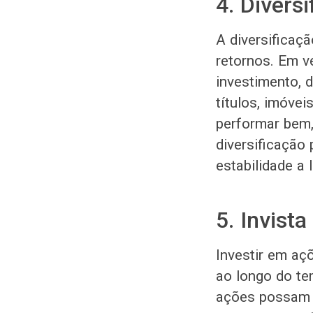
4. Divers
A diversificaç
retornos. Em v
investimento, d
títulos, imóve
performar bem,
diversificação 
estabilidade a 
5. Invist
Investir em aç
ao longo do te
ações possam s