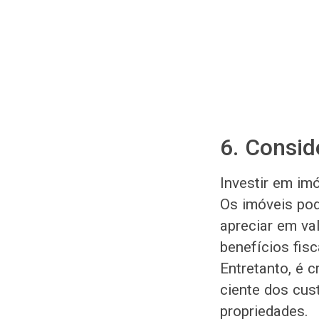
6. Consid
Investir em imó
Os imóveis po
apreciar em va
benefícios fis
Entretanto, é c
ciente dos cu
propriedades.