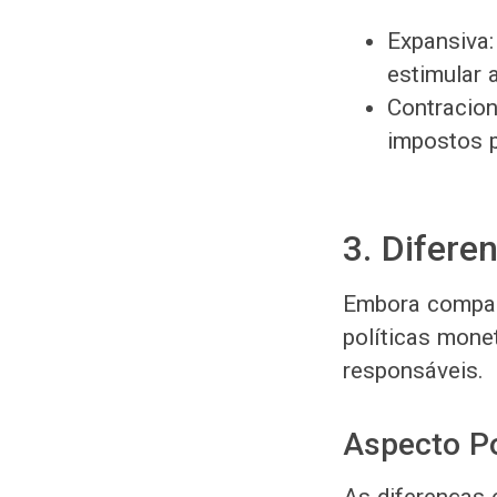
Expansiva
estimular 
Contracio
impostos pa
3. Difere
Embora compart
políticas mone
responsáveis.
Aspecto Pol
As diferenças e