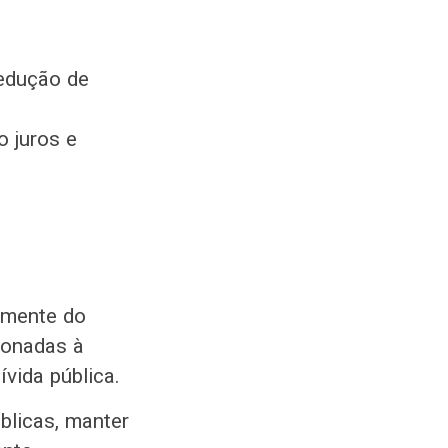
redução de
o juros e
almente do
ionadas à
vida pública.
úblicas, manter