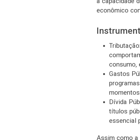
a capacidade d
econômico com 
Instrument
Tributação
comportam
consumo, 
Gastos Púb
programas
momentos d
Dívida Púb
títulos pú
essencial 
Assim como a p