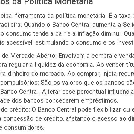
os da Política Monetária
ncipal ferramenta da política monetária. É a taxa 
asileira. Quando o Banco Central aumenta a Selic
 o consumo tende a cair e a inflação diminui. Qu
ais acessível, estimulando o consumo e os inves
 de Mercado Aberto: Envolvem a compra e venda 
ara regular a liquidez da economia. Ao vender tít
tira dinheiro do mercado. Ao comprar, injeta recur
compulsórios: São os valores que os bancos sã
Banco Central. Alterar esse percentual influenci
dade dos bancos concederem empréstimos.
do crédito: O Banco Central pode flexibilizar ou 
a concessão de crédito, afetando o acesso ao di
e consumidores.