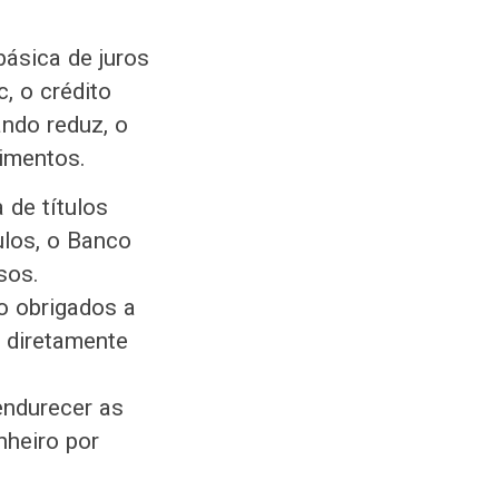
básica de juros
, o crédito
ando reduz, o
timentos.
de títulos
ulos, o Banco
sos.
o obrigados a
a diretamente
endurecer as
nheiro por