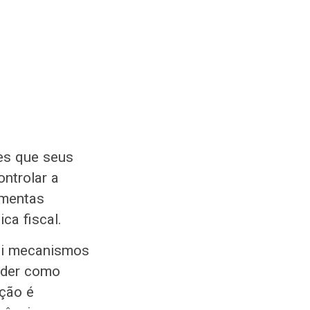
es que seus
ontrolar a
amentas
ca fiscal.
ui mecanismos
ender como
ação é