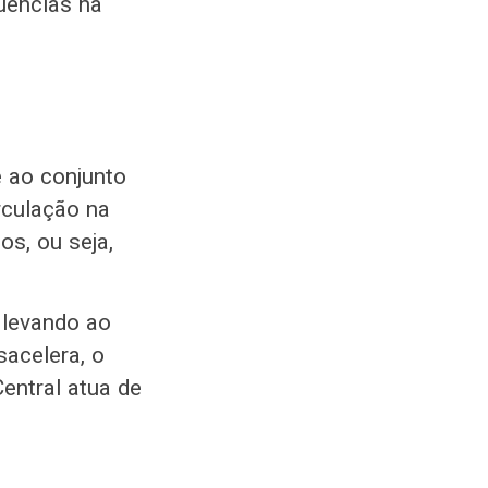
uências na
e ao conjunto
rculação na
os, ou seja,
 levando ao
acelera, o
entral atua de