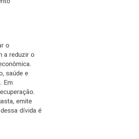
ento
ar o
a reduzir o
 econômica.
o, saúde e
a. Em
recuperação.
asta, emite
 dessa dívida é