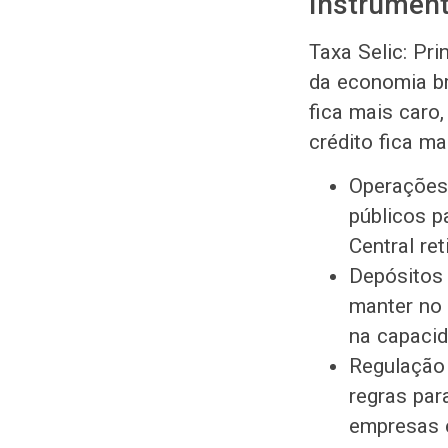
Instrument
Taxa Selic: Pri
da economia br
fica mais caro,
crédito fica m
Operações
públicos p
Central re
Depósitos 
manter no 
na capaci
Regulação 
regras par
empresas 