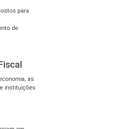
postos para
ento de
Fiscal
 economia, as
e instituições
denciam em