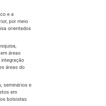
ico e a
ior, por meio
isa orientados
squisa,
s em áreas
 integração
es áreas do
, seminários e
jetos em
los bolsistas