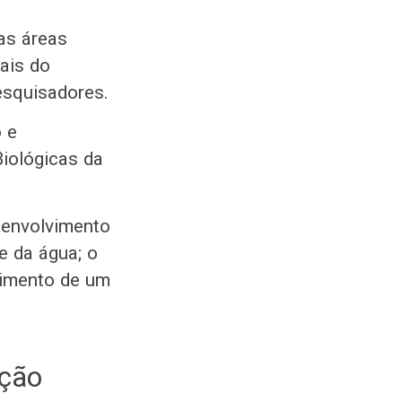
as áreas
iais do
esquisadores.
 e
iológicas da
senvolvimento
e da água; o
vimento de um
ação