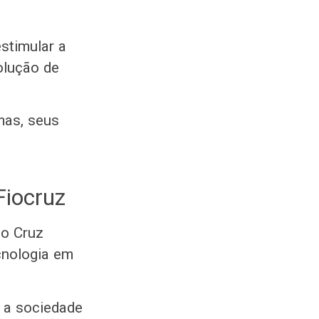
stimular a
olução de
mas, seus
Fiocruz
do Cruz
ecnologia em
a a sociedade