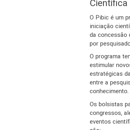
Científica
O Pibic é um p
iniciação cien
da concessão d
por pesquisado
O programa te
estimular novo
estratégicas d
entre a pesqui
conhecimento.
Os bolsistas p
congressos, al
eventos cientí