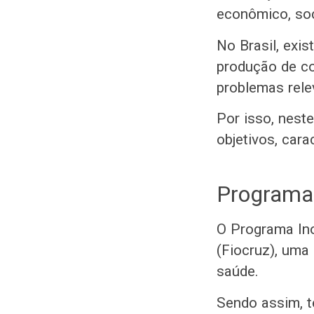
econômico, soc
No Brasil, exi
produção de co
problemas rele
Por isso, nest
objetivos, cara
Programas
O Programa Ino
(Fiocruz), uma 
saúde.
Sendo assim, t