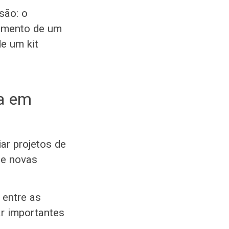
são: o
vimento de um
de um kit
ca em
ar projetos de
de novas
 entre as
ar importantes