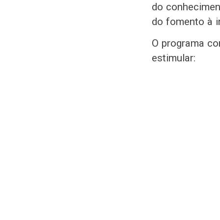
do conheciment
do fomento à i
O programa con
estimular: