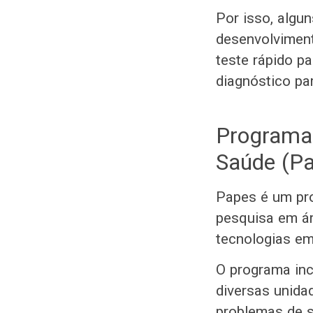
Por isso, algu
desenvolviment
teste rápido p
diagnóstico pa
Programa 
Saúde (P
Papes é um pro
pesquisa em ár
tecnologias em
O programa ince
diversas unidad
problemas de s