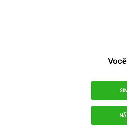
Você
SI
NÃ