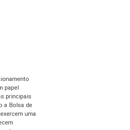
cionamento
m papel
s principais
o a Bolsa de
s exercem uma
necem