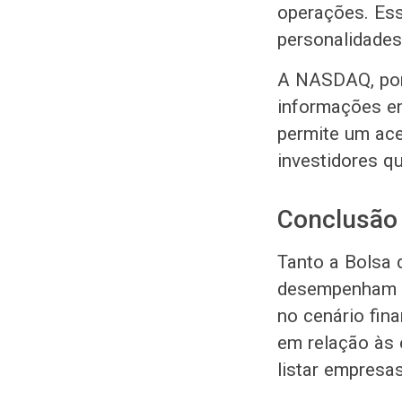
operações. Ess
personalidades
A NASDAQ, por 
informações em
permite um ace
investidores q
Conclusão
Tanto a Bolsa
desempenham p
no cenário fin
em relação às
listar empresa