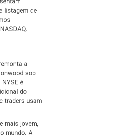
resentam
e listagem de
emos
a NASDAQ.
 remonta a
ttonwood sob
A NYSE é
icional do
de traders usam
e mais jovem,
do mundo. A