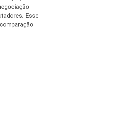
 negociação
utadores. Esse
m comparação