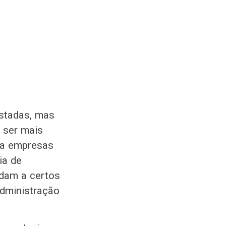
istadas, mas
 ser mais
sta empresas
ia de
ndam a certos
administração