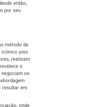
desde então,
o por seu
no método de
icônico piso
res, realizam
revalece o
s negociam os
a abordagem
 resultar em
ociação, onde