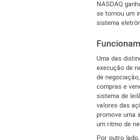
NASDAQ ganhou 
se tornou um i
sistema eletrô
Funcionam
Uma das disti
execução de n
de negociação,
compras e vend
sistema de lei
valores das aç
promove uma in
um ritmo de ne
Por outro lado