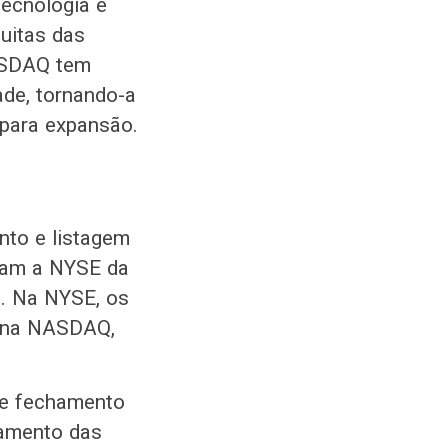
tecnologia e
uitas das
ASDAQ tem
ade, tornando-a
para expansão.
nto e listagem
ciam a NYSE da
s. Na NYSE, os
o na NASDAQ,
 e fechamento
ramento das