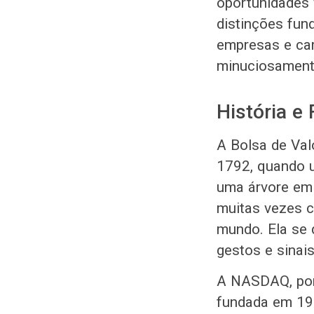
oportunidades 
distinções fun
empresas e car
minuciosament
História e
A Bolsa de Val
1792, quando 
uma árvore em 
muitas vezes c
mundo. Ela se 
gestos e sinai
A NASDAQ, por 
fundada em 197