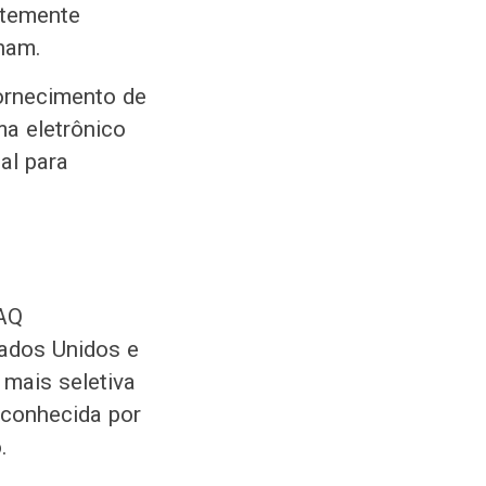
ntemente
ham.
ornecimento de
ma eletrônico
al para
DAQ
ados Unidos e
 mais seletiva
 conhecida por
.