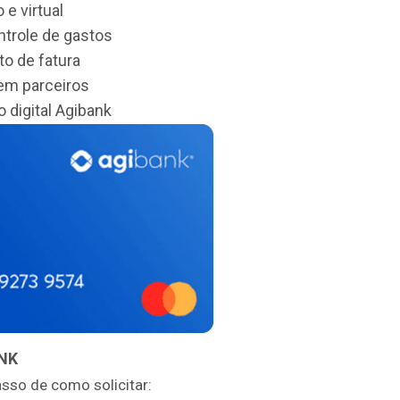
 e virtual
ntrole de gastos
o de fatura
em parceiros
 digital Agibank
NK
asso de como solicitar: