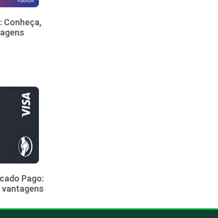
: Conheça,
tagens
rcado Pago:
e vantagens