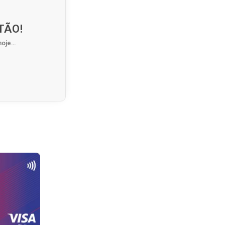
TÃO!
hoje…