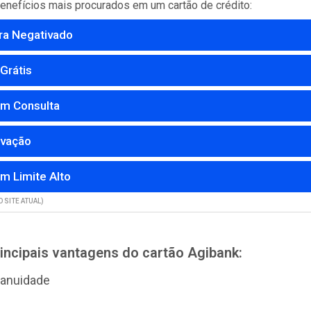
 benefícios mais procurados em um cartão de crédito:
ra Negativado
Grátis
m Consulta
ovação
m Limite Alto
 SITE ATUAL)
incipais vantagens do cartão Agibank:
 anuidade