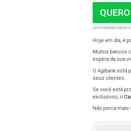
QUERO
(VOCÊ PERMANECERÁ NO SI
Hoje em dia, é p
Muitos bancos 
espera da sua vi
O Agibank está p
seus clientes.
Se você está pr
exclusivos, o
Ca
Não perca mais t