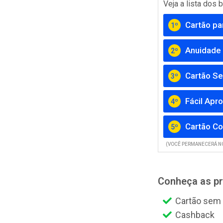
Veja a lista dos
Cartão pa
1º
Anuidade 
2º
Cartão Se
3º
Fácil Apr
4º
Cartão Co
5º
(VOCÊ PERMANECERÁ NO
Conheça as pr
Cartão sem
Cashback