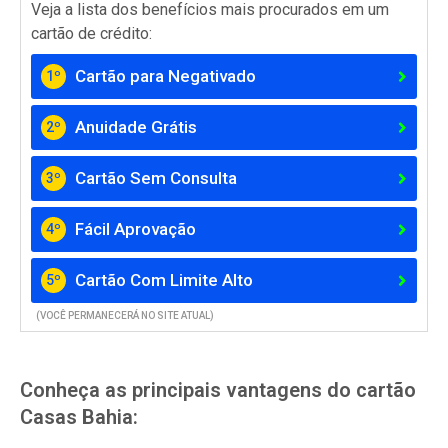
Veja a lista dos benefícios mais procurados em um
cartão de crédito:
Cartão para Negativado
1º
Anuidade Grátis
2º
Cartão Sem Consulta
3º
Fácil Aprovação
4º
Cartão Com Limite Alto
5º
(VOCÊ PERMANECERÁ NO SITE ATUAL)
Conheça as principais vantagens do cartão
Casas Bahia: