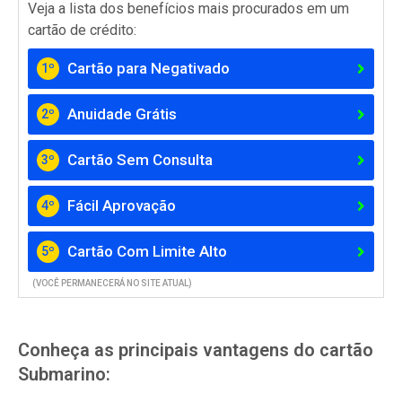
Veja a lista dos benefícios mais procurados em um
cartão de crédito:
Cartão para Negativado
1º
Anuidade Grátis
2º
Cartão Sem Consulta
3º
Fácil Aprovação
4º
Cartão Com Limite Alto
5º
(VOCÊ PERMANECERÁ NO SITE ATUAL)
Conheça as principais vantagens do cartão
Submarino: