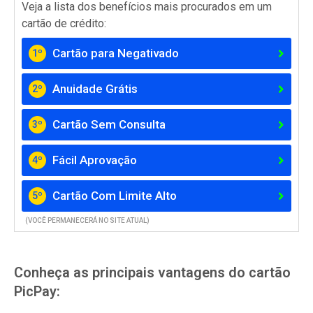
Veja a lista dos benefícios mais procurados em um
cartão de crédito:
Cartão para Negativado
1º
Anuidade Grátis
2º
Cartão Sem Consulta
3º
Fácil Aprovação
4º
Cartão Com Limite Alto
5º
(VOCÊ PERMANECERÁ NO SITE ATUAL)
Conheça as principais vantagens do cartão
PicPay: