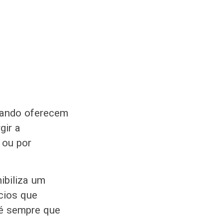
quando oferecem
gir a
o ou por
ibiliza um
ícios que
 é sempre que