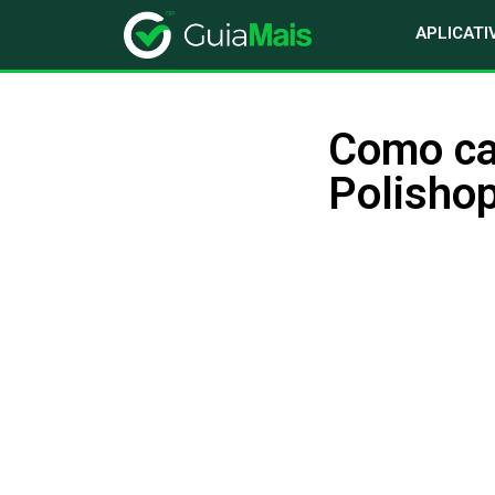
APLICATI
Como can
Polisho