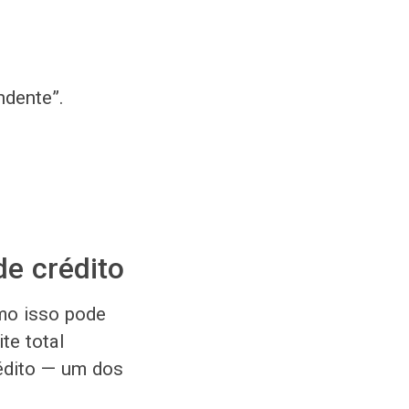
ndente”.
e crédito
omo isso pode
te total
rédito — um dos