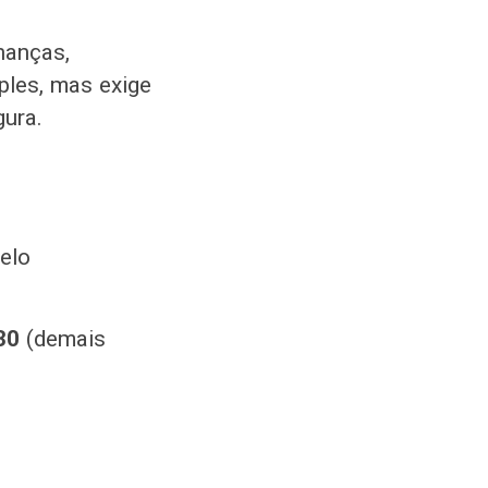
nanças,
ples, mas exige
gura.
elo
30
(demais