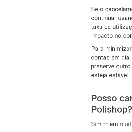
Se o cancelame
continuar usan
taxa de utiliza
impacto no con
Para minimizar
contas em dia, 
preserve outro
esteja estável.
Posso can
Polishop
Sim — em muito