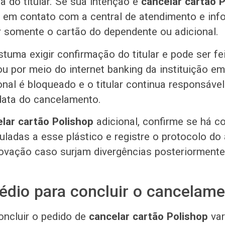
a do titular. Se sua intenção é
cancelar cartão P
re em contato com a central de atendimento e in
r somente o cartão do dependente ou adicional.
tuma exigir confirmação do titular e pode ser fe
ou por meio do internet banking da instituição e
onal é bloqueado e o titular continua responsável
data do cancelamento.
lar cartão Polishop
adicional, confirme se há c
uladas a esse plástico e registre o protocolo do
ovação caso surjam divergências posteriormente
dio para concluir o cancelame
oncluir o pedido de
cancelar cartão Polishop
var