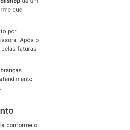
olishop
de um
forme que
ito por
missora. Após o
 pelas faturas
obranças
 atendimento
.
nto
ia conforme o