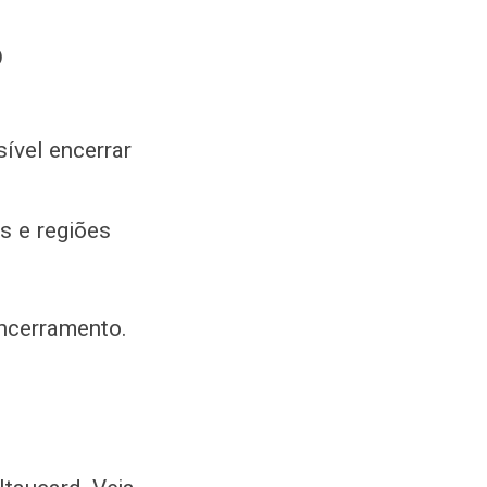
o
ível encerrar
is e regiões
encerramento.