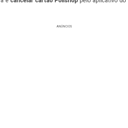
va é
cancelar cartão Polishop
pelo aplicativo do 
ANÚNCIOS