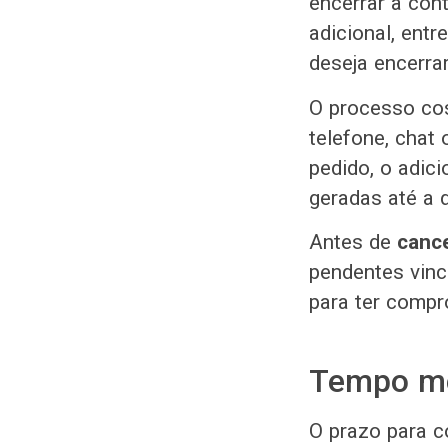
encerrar a cont
adicional, ent
deseja encerra
O processo cos
telefone, chat 
pedido, o adici
geradas até a 
Antes de
cance
pendentes vinc
para ter compr
Tempo mé
O prazo para c