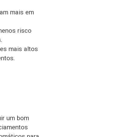
fiam mais em
enos risco
.
tes mais altos
entos.
uir um bom
nciamentos
tomáticos para