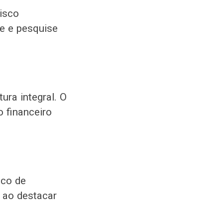
isco
de e pesquise
ura integral. O
o financeiro
ico de
 ao destacar