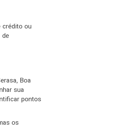
 crédito ou
o de
Serasa, Boa
anhar sua
tificar pontos
 mas os