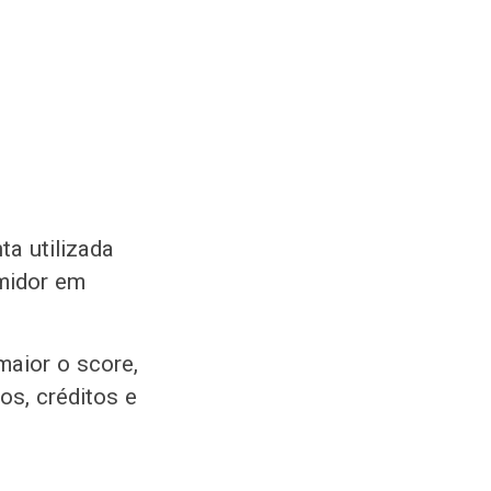
a utilizada
midor em
maior o score,
s, créditos e