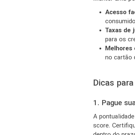
Acesso fac
consumido
Taxas de 
para os cr
Melhores o
no cartão 
Dicas para
1. Pague su
A pontualidade
score. Certifiq
dentro do praz