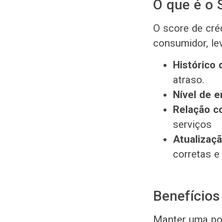
O que é o 
O score de cré
consumidor, le
Histórico
atraso.
Nível de 
Relação c
serviços
Atualizaçã
corretas e
Benefícios
Manter uma pon