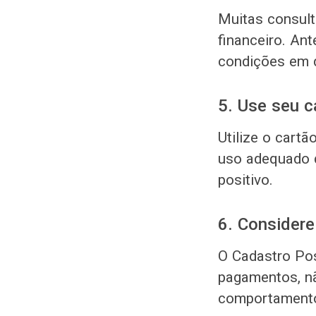
Muitas consult
financeiro. Ant
condições em d
5. Use seu c
Utilize o cartã
uso adequado do
positivo.
6. Considere
O Cadastro Pos
pagamentos, nã
comportamento