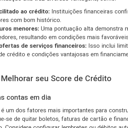
ilitado ao crédito:
Instituições financeiras con
res com bom histórico.
juros menores:
Uma pontuação alta demonstra m
edores, resultando em condições mais favoráveis
fertas de serviços financeiros:
Isso inclui limi
de crédito e condições vantajosas em financiam
 Melhorar seu Score de Crédito
as contas em dia
 é um dos fatores mais importantes para constr
ue-se de quitar boletos, faturas de cartão e fina
o. Considere configurar lembretes ou débitos au