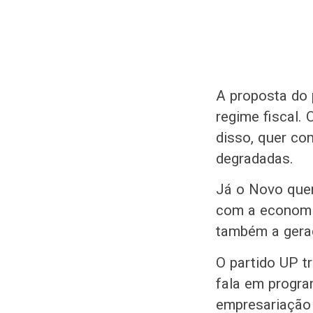
A proposta do p
regime fiscal.
disso, quer co
degradadas.
Já o Novo que
com a economia
também a geraç
O partido UP t
fala em program
empresariação