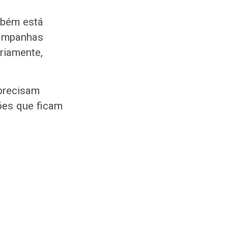
mbém está
 campanhas
oriamente,
 precisam
es que ficam