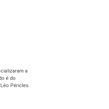
icializaram a
do é do
Léo Péricles.