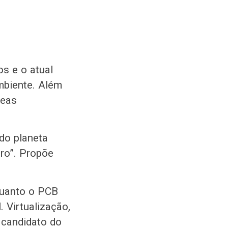
os e o atual
mbiente. Além
reas
do planeta
ro”. Propõe
quanto o PCB
. Virtualização,
 candidato do