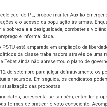
reeleição, do PL, propõe manter Auxílio Emergenc
izações e o acesso da população às armas. Enq
r a pobreza e a desigualdade, combater a violênci
emprego e informalidade.
 PSTU está amparada em ampliação da liberdade
políticos da classe trabalhadora através de uma 
ne Tebet ainda não apresentou o plano de govern
12 de setembro para julgar definitivamente os p
ntuais recursos. Em seguida, os candidatos pode
u atualização das propostas.
ndidatos, acrescenta-se também, entender prop
oas formas de praticar o voto consciente. Acom