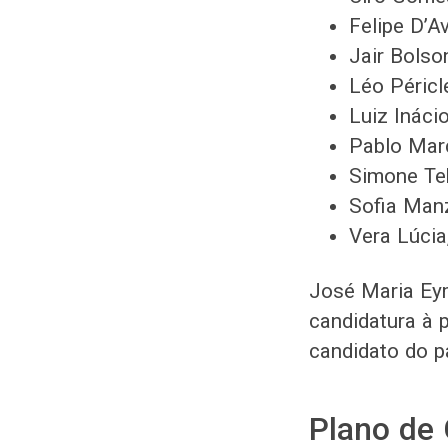
Felipe D’A
Jair Bolso
Léo Péricl
Luiz Ináci
Pablo Març
Simone Te
Sofia Man
Vera Lúcia
José Maria Eym
candidatura à 
candidato do p
Plano de