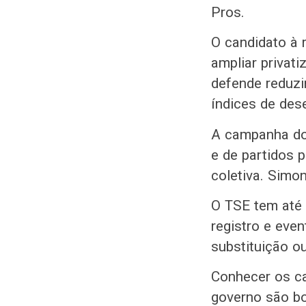
Pros.
O candidato à 
ampliar privat
defende reduzi
índices de des
A campanha do
e de partidos 
coletiva. Simo
O TSE tem até 
registro e eve
substituição o
Conhecer os ca
governo são b