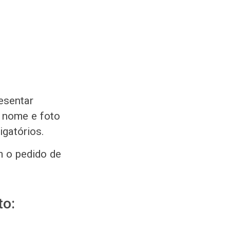
esentar
 nome e foto
igatórios.
m o pedido de
to: