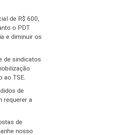
ial de R$ 600,
uanto o PDT
a e diminuir os
 de sindicatos
mobilização
o ao TSE.
edidos de
m requerer a
ostas de
panhe nosso