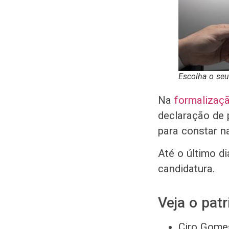
Escolha o seu
Na
formalizaç
declaração de
para constar n
Até o último d
candidatura.
Veja o pat
Ciro Gome