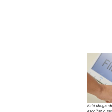
Está chegando
escolher o se