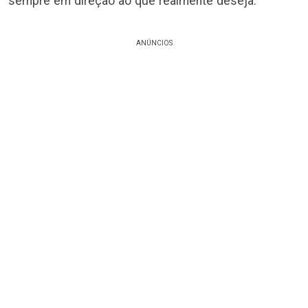
sempre em direção ao que realmente deseja.
ANÚNCIOS