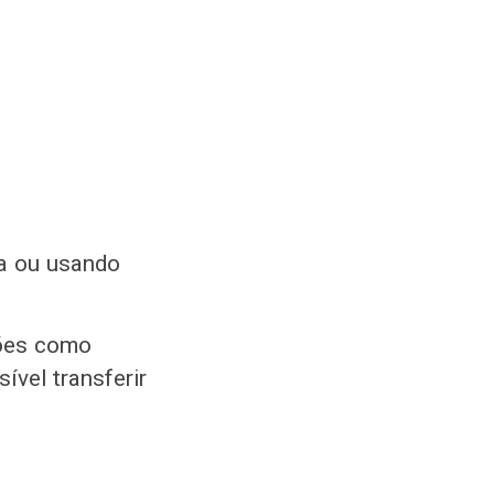
ja ou usando
ções como
ível transferir