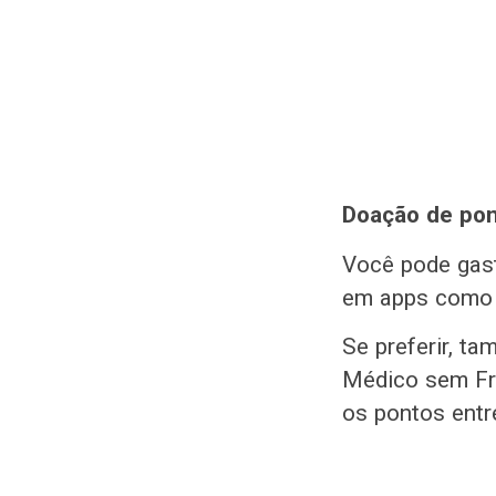
Doação de po
Você pode gast
em apps como 
Se preferir, t
Médico sem Fro
os pontos entr