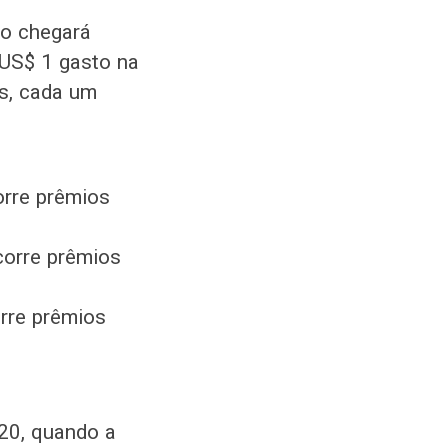
do chegará
US$ 1 gasto na
is, cada um
orre prêmios
corre prêmios
orre prêmios
020, quando a