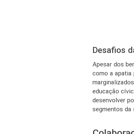
Desafios d
Apesar dos bene
como a apatia p
marginalizados
educação cívica
desenvolver po
segmentos da 
Colabora