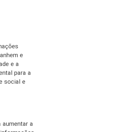
rmações
panhem e
ade e a
ental para a
e social e
a aumentar a