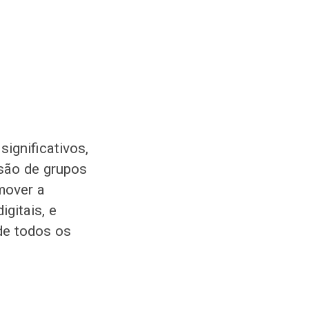
ignificativos,
usão de grupos
mover a
igitais, e
 de todos os