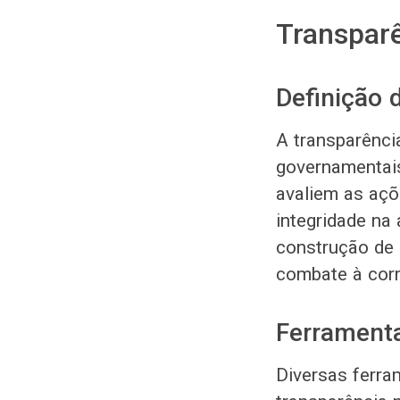
Transpar
Definição 
A transparênci
governamentais
avaliem as açõ
integridade na
construção de 
combate à cor
Ferramenta
Diversas ferra