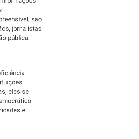
e informações
s
preensível, são
s, jornalistas
o pública.
ficiência
ituições.
s, eles se
emocrático.
aridades e