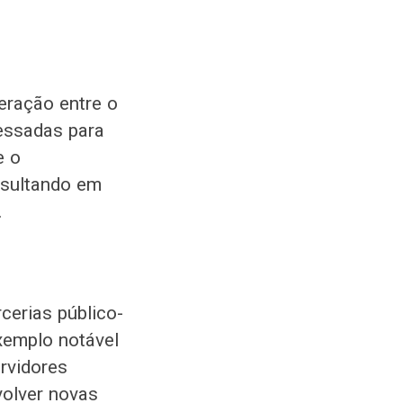
eração entre o
ressadas para
e o
esultando em
.
cerias público-
xemplo notável
rvidores
volver novas