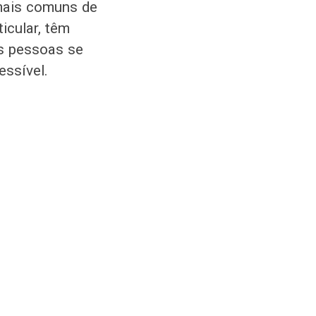
mais comuns de
icular, têm
is pessoas se
ssível.