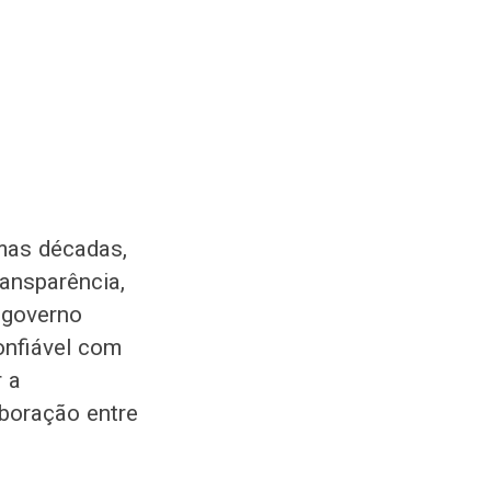
mas décadas,
ansparência,
 governo
onfiável com
r a
aboração entre