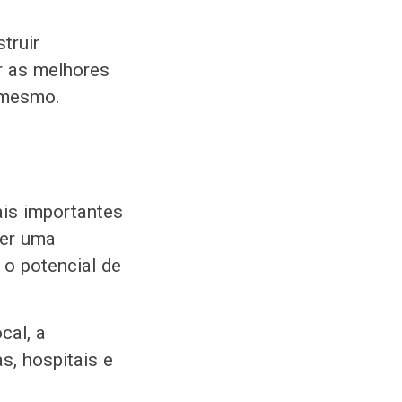
truir
r as melhores
 mesmo.
ais importantes
zer uma
 o potencial de
cal, a
s, hospitais e