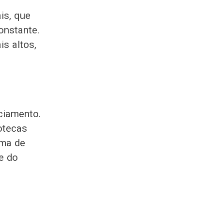
is, que
onstante.
s altos,
ciamento.
otecas
rma de
de do