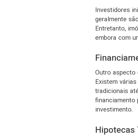
Investidores i
geralmente são
Entretanto, im
embora com um
Financiam
Outro aspecto 
Existem várias
tradicionais a
financiamento p
investimento.
Hipotecas 