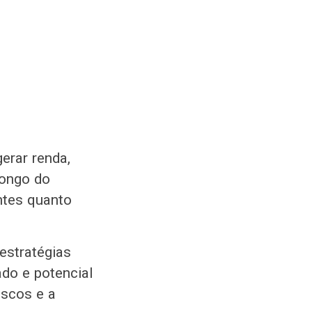
erar renda,
longo do
antes quanto
estratégias
ado e potencial
iscos e a