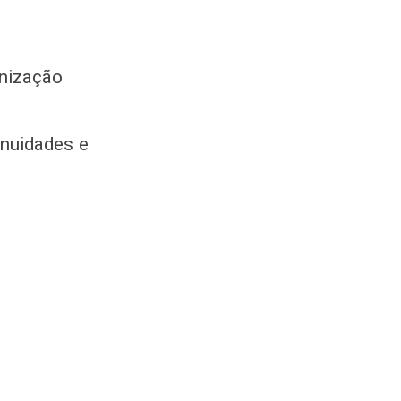
anização
anuidades e