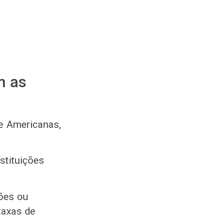
m as
e Americanas,
stituições
ões ou
taxas de