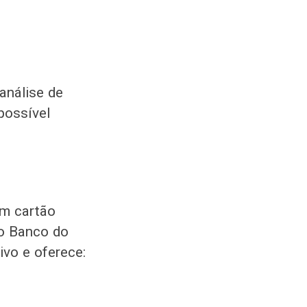
análise de
possível
um cartão
 o Banco do
ivo e oferece: