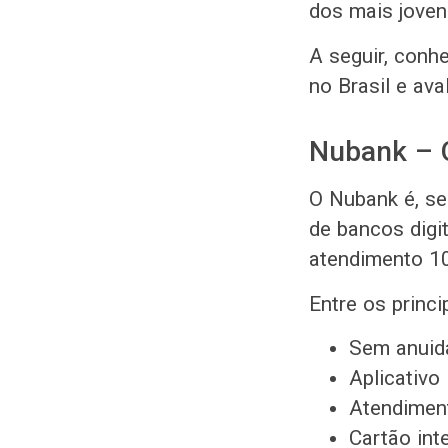
dos mais joven
A seguir, conh
no Brasil e ava
Nubank – 
O Nubank é, se
de bancos digi
atendimento 10
Entre os princi
Sem anuid
Aplicativo 
Atendiment
Cartão int