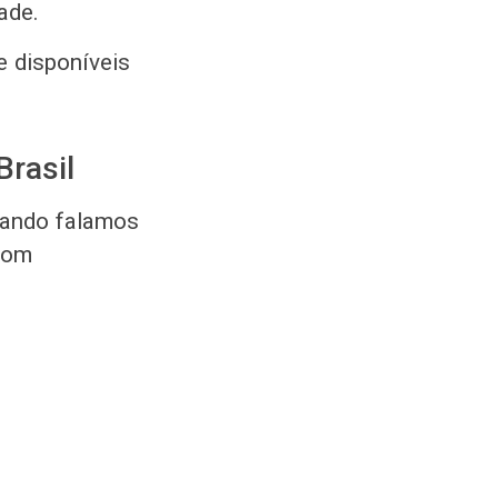
ade.
e disponíveis
rasil
uando falamos
 com