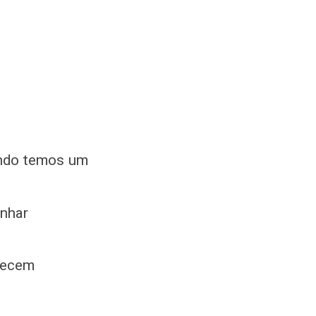
ando temos um
anhar
erecem