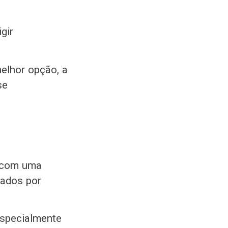
gir
melhor opção, a
se
m com uma
lados por
specialmente