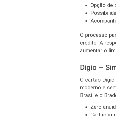
Opção de 
Possibilid
Acompanha
O processo par
crédito. A res
aumentar o limi
Digio – Si
O cartão Digio
moderno e sem 
Brasil e o Brad
Zero anui
Cartão int