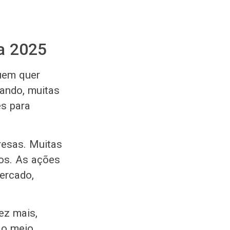
a 2025
uem quer
ando, muitas
es para
resas. Muitas
ros. As ações
ercado,
ez mais,
 o meio