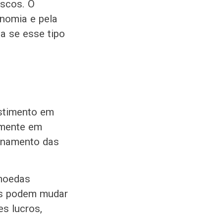
iscos. O
nomia e pela
ja se esse tipo
stimento em
lmente em
onamento das
omoedas
os podem mudar
es lucros,