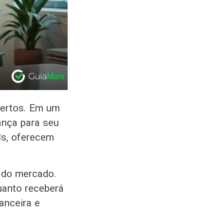
certos. Em um
ança para seu
Bs, oferecem
e do mercado.
uanto receberá
nanceira e