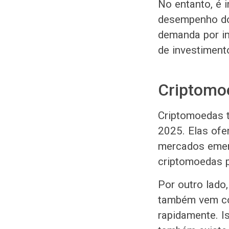
No entanto, é 
desempenho dos
demanda por im
de investiment
Criptomoe
Criptomoedas 
2025. Elas ofe
mercados emer
criptomoedas p
Por outro lado
também vem com
rapidamente. I