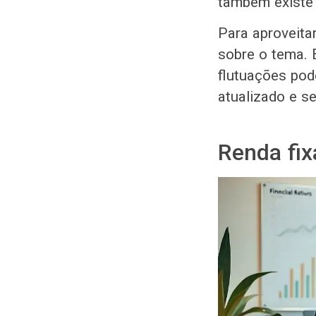
também existe a
Para aproveita
sobre o tema. 
flutuações pod
atualizado e s
Renda fix