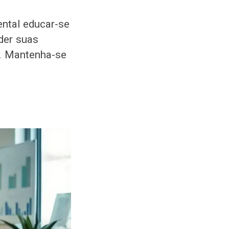
ental educar-se
der suas
s. Mantenha-se