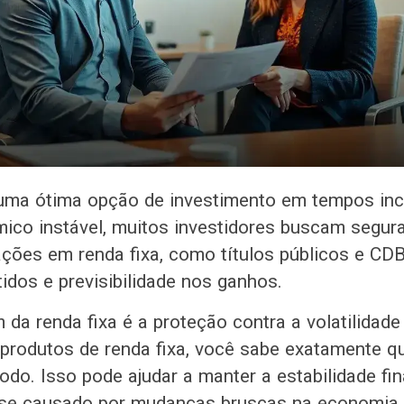
 uma ótima opção de investimento em tempos in
ico instável, muitos investidores buscam segur
cações em renda fixa, como títulos públicos e CD
idos e previsibilidade nos ganhos.
 da renda fixa é a proteção contra a volatilidad
 produtos de renda fixa, você sabe exatamente q
íodo. Isso pode ajudar a manter a estabilidade fi
esse causado por mudanças bruscas na economia.