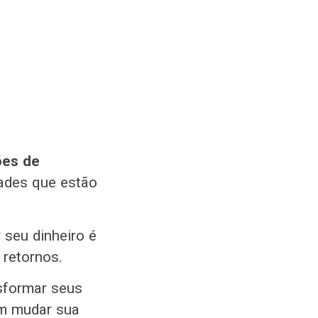
ões de
dades que estão
seu dinheiro é
 retornos.
sformar seus
em mudar sua