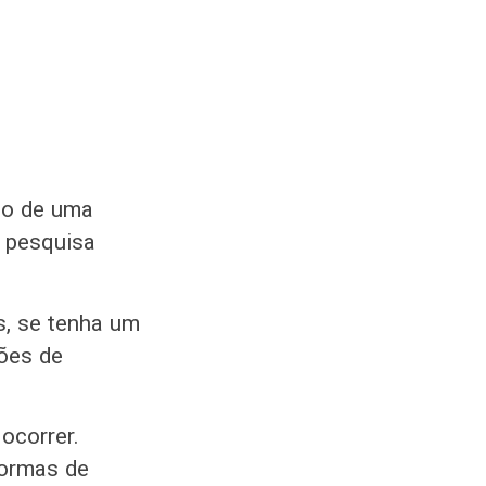
do de uma
a pesquisa
s, se tenha um
hões de
ocorrer.
formas de