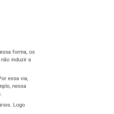
Dessa forma, os
não induzir a
or essa via,
emplo, nessa
.
ários. Logo