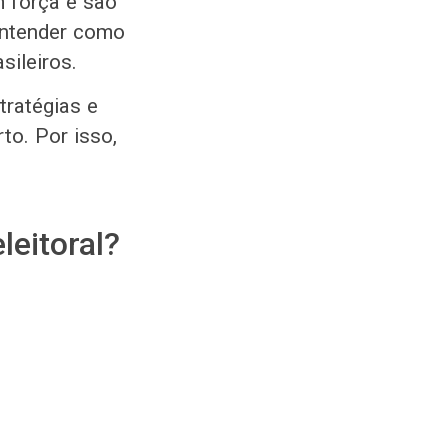
m força e são
entender como
sileiros.
ratégias e
to. Por isso,
leitoral?