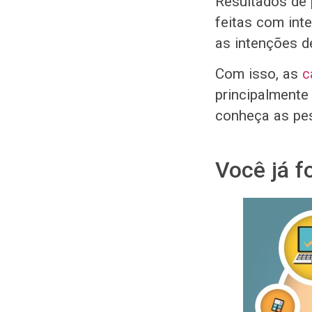
Resultados de 
feitas com int
as intenções d
Com isso, as
c
principalmente 
conheça as pes
Você já f