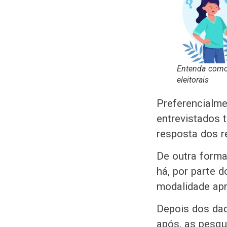
Entenda como 
eleitorais
Preferencialme
entrevistados 
resposta dos r
De outra forma
há, por parte 
modalidade apr
Depois dos dad
após, as pesqu