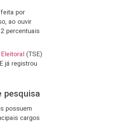
feita por
o, ao ouvir
 2 percentuais
Eleitoral
(TSE)
 já registrou
de pesquisa
uns possuem
ncipais cargos