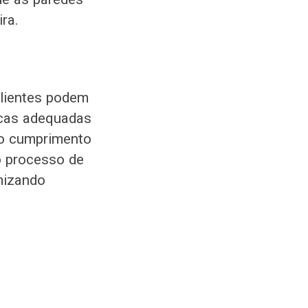
ra.
 clientes podem
nicas adequadas
 do cumprimento
o processo de
imizando