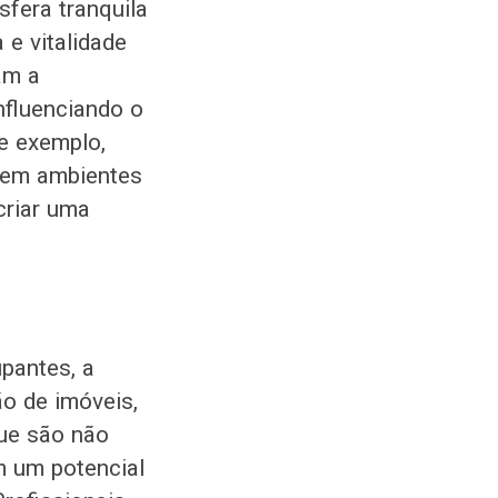
fera tranquila
 e vitalidade
am a
influenciando o
e exemplo,
 em ambientes
criar uma
upantes, a
ão de imóveis,
que são não
m um potencial