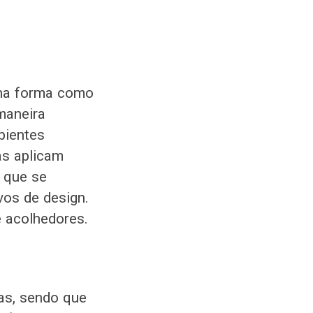
 na forma como
maneira
bientes
as aplicam
 que se
vos de design.
e acolhedores.
as, sendo que