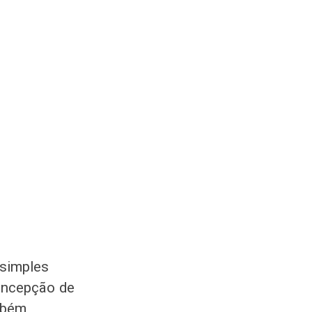
 simples
oncepção de
mbém