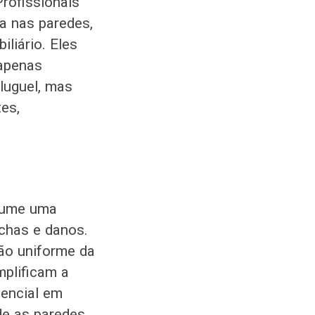
rofissionais
ta nas paredes,
liário. Eles
 apenas
luguel, mas
es,
ssume uma
nchas e danos.
ão uniforme da
mplificam a
sencial em
de as paredes