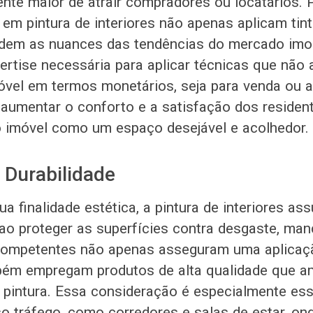
nte maior de atrair compradores ou locatários. P
 em pintura de interiores não apenas aplicam tin
em as nuances das tendências do mercado imobi
rtise necessária para aplicar técnicas que não
óvel em termos monetários, seja para venda ou a
umentar o conforto e a satisfação dos resident
 imóvel como um espaço desejável e acolhedor.
 Durabilidade
ua finalidade estética, a pintura de interiores a
 ao proteger as superfícies contra desgaste, ma
 competentes não apenas asseguram uma aplicaç
bém empregam produtos de alta qualidade que a
a pintura. Essa consideração é especialmente es
so tráfego, como corredores e salas de estar, on