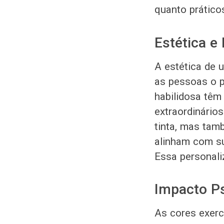
quanto prático
Estética e
A estética de 
as pessoas o p
habilidosa tê
extraordinários
tinta, mas tam
alinham com su
Essa personali
Impacto Ps
As cores exer