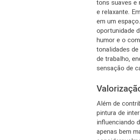
tons suaves e 
e relaxante. Em
em um espaço. 
oportunidade de
humor e o comp
tonalidades d
de trabalho, e
sensação de ca
Valorizaçã
Além de contri
pintura de int
influenciando 
apenas bem ma