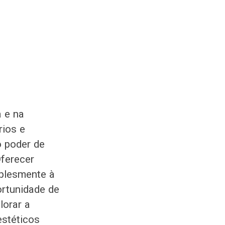
a e na
rios e
 poder de
Oferecer
mplesmente à
ortunidade de
lorar a
estéticos