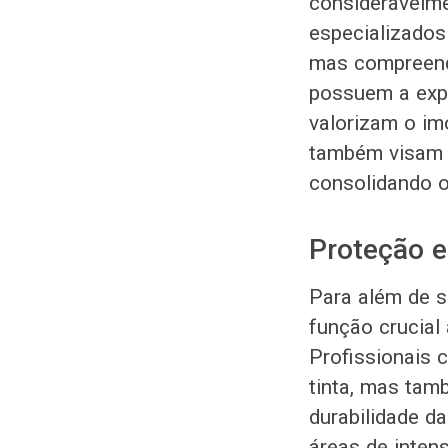
consideravelme
especializados
mas compreend
possuem a expe
valorizam o im
também visam a
consolidando o
Proteção e
Para além de s
função crucial
Profissionais
tinta, mas tam
durabilidade d
áreas de inten