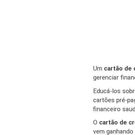
Um
cartão de 
gerenciar fina
Educá-los sobr
cartões pré-pa
financeiro saud
O
cartão de c
vem ganhando 