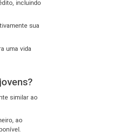
dito, incluindo
ativamente sua
ra uma vida
 jovens?
te similar ao
eiro, ao
ponível.