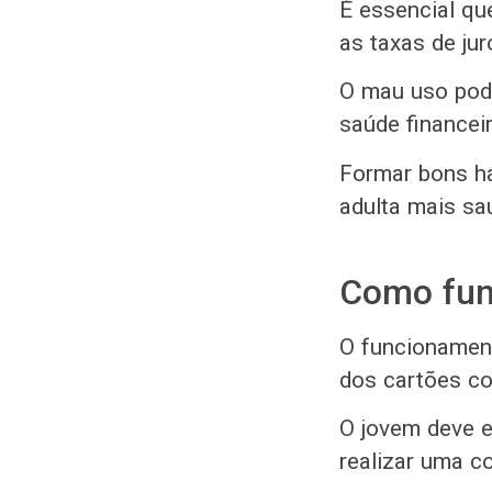
É essencial qu
as taxas de ju
O mau uso pode
saúde financeir
Formar bons há
adulta mais sa
Como func
O funcioname
dos cartões co
O jovem deve e
realizar uma co