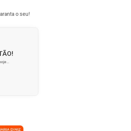
aranta o seu!
TÃO!
hoje…