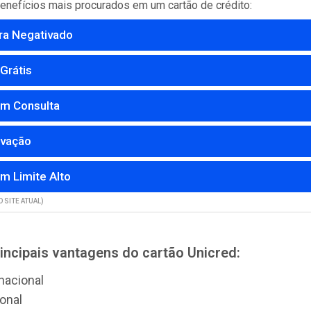
 benefícios mais procurados em um cartão de crédito:
ra Negativado
Grátis
m Consulta
ovação
m Limite Alto
 SITE ATUAL)
incipais vantagens do cartão Unicred:
nacional
onal