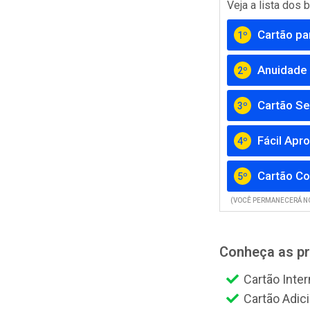
Veja a lista dos
Cartão pa
1º
Anuidade 
2º
Cartão Se
3º
Fácil Apr
4º
Cartão Co
5º
(VOCÊ PERMANECERÁ NO
Conheça as pr
Cartão Inter
Cartão Adici