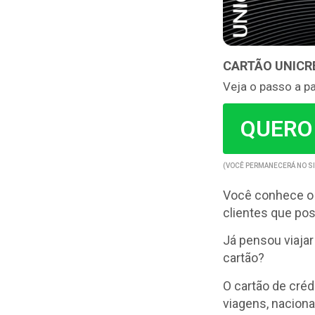
CARTÃO UNICR
Veja o passo a p
QUERO
(VOCÊ PERMANECERÁ NO SI
Você conhece o c
clientes que po
Já pensou viaja
cartão?
O cartão de créd
viagens, naciona