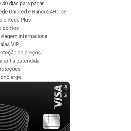
 40 dias para pagar
rede Unicred e Banco24Horas
e e Rede Plus
e pontos
 viagem internacional
alas VIP
roteção de preços
arantia estendida
proteções
concierge