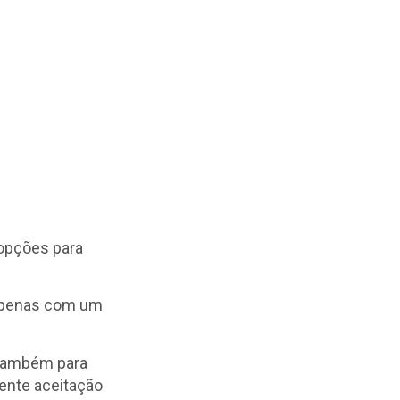
 opções para
 apenas com um
e também para
lente aceitação