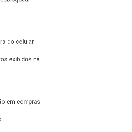
a do celular
os exibidos na
rtão em compras
: