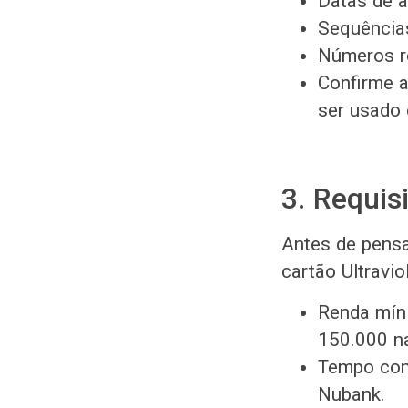
Datas de a
Sequência
Números r
Confirme a
ser usado 
3. Requis
Antes de pensa
cartão Ultravio
Renda míni
150.000 n
Tempo com
Nubank.