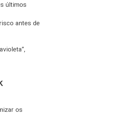
s últimos
 risco antes de
avioleta”,
k
mizar os