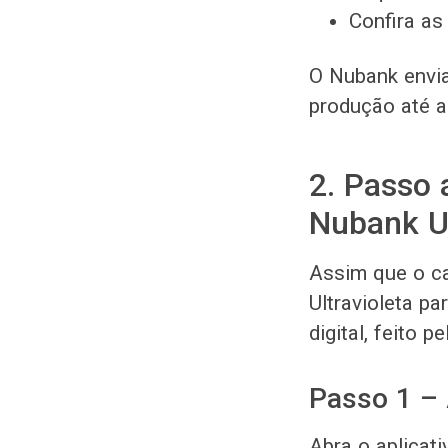
Confira as
O Nubank envia
produção até a
2. Passo 
Nubank Ul
Assim que o ca
Ultravioleta p
digital, feito pe
Passo 1 – 
Abra o aplicat