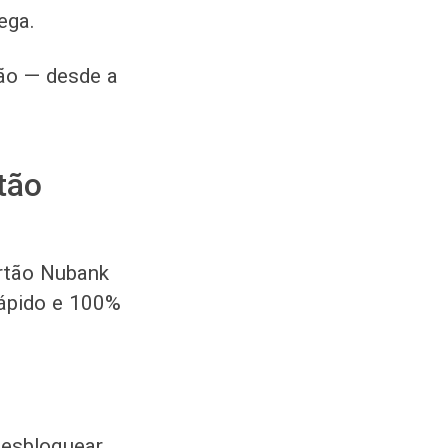
ega.
ção — desde a
tão
artão Nubank
rápido e 100%
Desbloquear