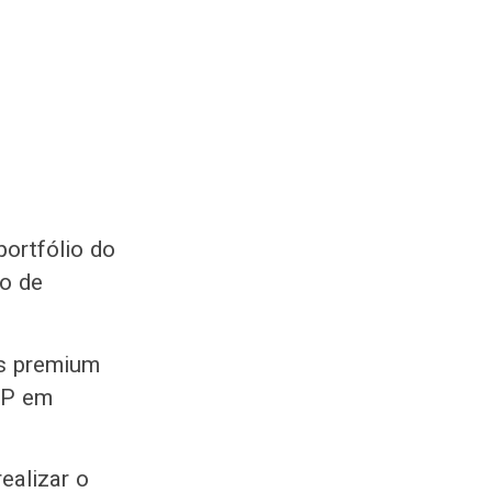
portfólio do
co de
os premium
IP em
ealizar o