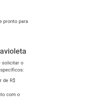
e pronto para
ravioleta
solicitar o
específicos:
r de R$
nto com o