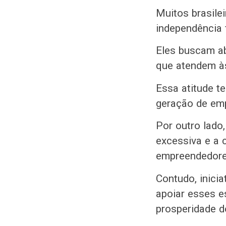
Muitos brasil
independência 
Eles buscam ab
que atendem à
Essa atitude t
geração de emp
Por outro lado
excessiva e a c
empreendedore
Contudo, inicia
apoiar esses e
prosperidade d