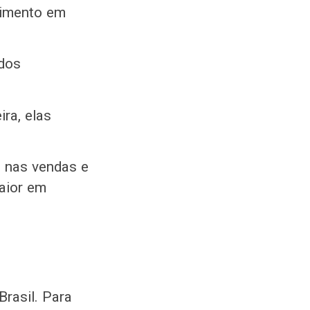
timento em
 dos
ra, elas
a nas vendas e
maior em
rasil. Para