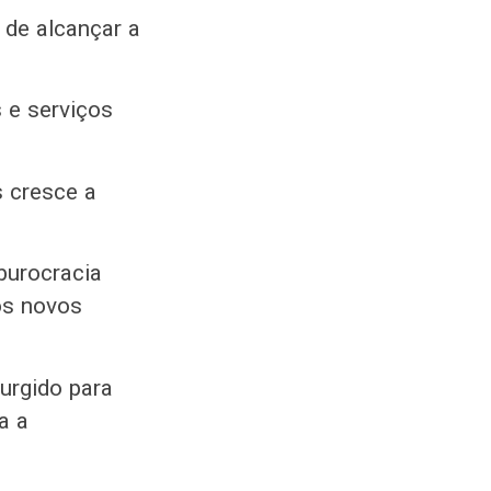
de alcançar a
 e serviços
s cresce a
burocracia
dos novos
surgido para
a a