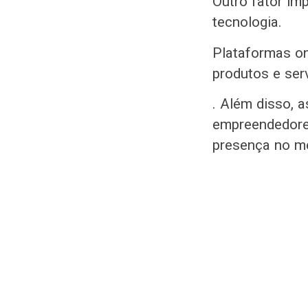
Outro fator i
tecnologia.
Plataformas on
produtos e ser
. Além disso, 
empreendedore
presença no m