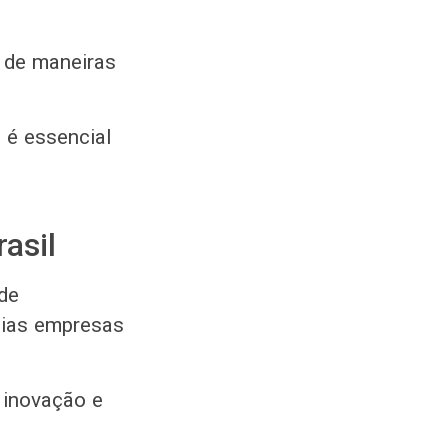
s de maneiras
é essencial
asil
de
dias empresas
 inovação e