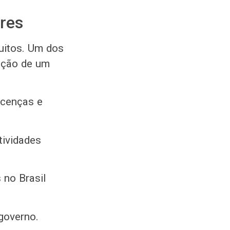
res
uitos. Um dos
ração de um
icenças e
tividades
s no Brasil
 governo.