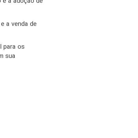
 é a adoção de
 e a venda de
l para os
m sua