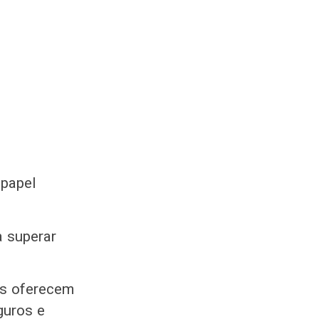
papel
a superar
ps oferecem
guros e