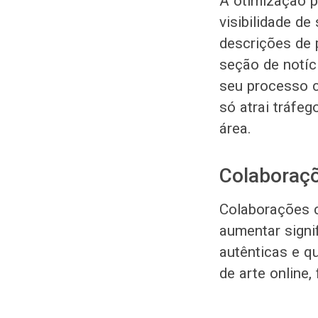
A otimização p
visibilidade de
descrições de 
seção de notíc
seu processo cr
só atrai tráf
área.
Colaboraçõ
Colaborações c
aumentar signi
autênticas e q
de arte online