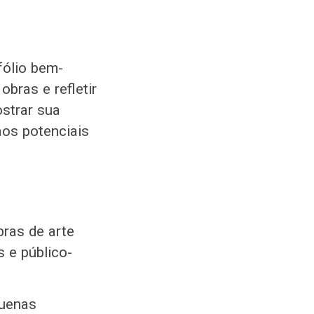
fólio bem-
bras e refletir
ostrar sua
aos potenciais
bras de arte
s e público-
quenas