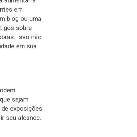
a aumentar a
vantes em
 um blog ou uma
tigos sobre
obras. Isso não
ridade em sua
 podem
 que sejam
r de exposições
ir seu alcance.