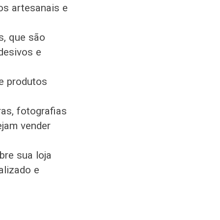
os artesanais e
s, que são
desivos e
e produtos
as, fotografias
ejam vender
bre sua loja
alizado e