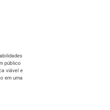
abilidades
m público
ca viável e
xão em uma