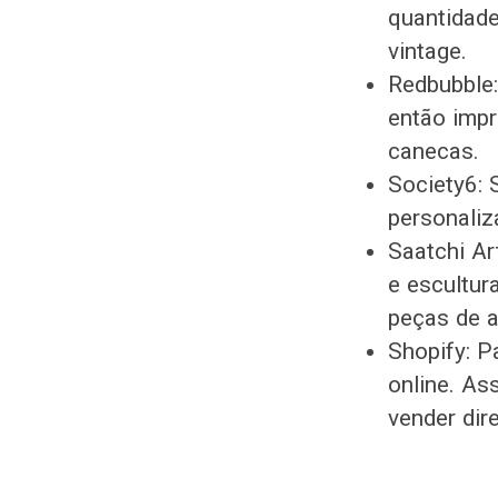
quantidade
vintage.
Redbubble:
então impr
canecas.
Society6: 
personaliz
Saatchi Ar
e escultur
peças de ar
Shopify: P
online. As
vender dir