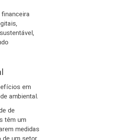
 financeira
itais,
sustentável,
ndo
l
nefícios em
ade ambiental.
de de
es têm um
otarem medidas
o de um setor