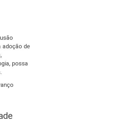
lusão
da adoção de
,
ogia, possa
s.
vanço
dade