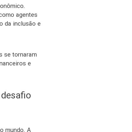
conômico.
m como agentes
 da inclusão e
is se tornaram
nanceiros e
 desafio
do mundo. A