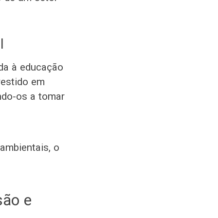
l
ada à educação
nvestido em
ndo-os a tomar
 ambientais, o
são e