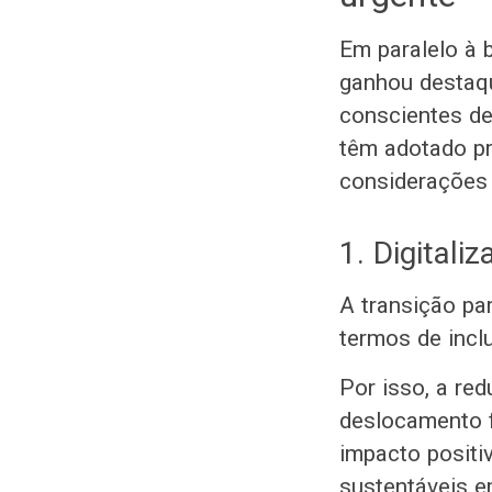
Em paralelo à b
ganhou destaqu
conscientes de
têm adotado pr
considerações 
1. Digital
A transição pa
termos de incl
Por isso, a re
deslocamento f
impacto positi
sustentáveis e