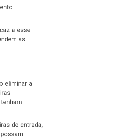
mento
icaz a esse
cendem as
o eliminar a
iras
s tenham
ras de entrada,
r possam